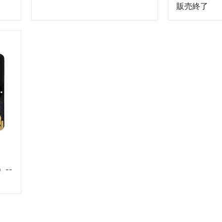
終
う
販売終了
了
キ
ッ
ト-
-
販
売
終
了
）--