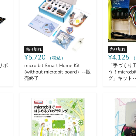
Kit
り
(without
工
micro:bit
作
board）-
を
-
う
販
ご
売
か
終
そ
了
う！
売り切れ
売り切れ
micro:bit
¥5,720
¥4,125
（税込）
（
プ
ロ
ンサボ
micro:bit Smart Home Kit
「手づくり
グ
(without micro:bit board）--販
う！micro:
ラ
売終了
グ」キット-
ミ
ン
グ」
キ
micro:bit
micro:bit
ッ
で
用
ト-
は
プ
-
じ
ロ
販
め
ッ
売
る
ト
終
プ
カ
了