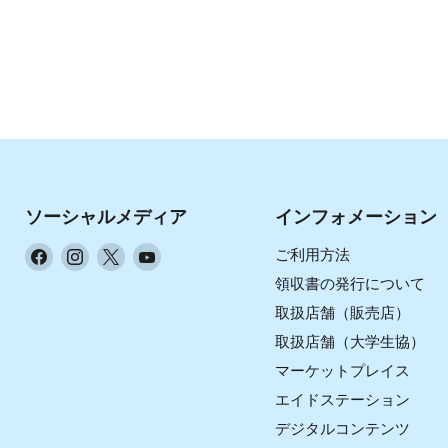
ソーシャルメディア
インフォメーション
Facebook
Instagram
X
YouTube
ご利用方法
で
で
で
で
領収書の発行について
見
見
見
見
取扱店舗（販売店）
つ
つ
つ
つ
取扱店舗（大学生協）
け
け
け
け
マーケットプレイス
て
て
て
て
く
く
く
く
エイドステーション
だ
だ
だ
だ
デジタルコンテンツ
さ
さ
さ
さ