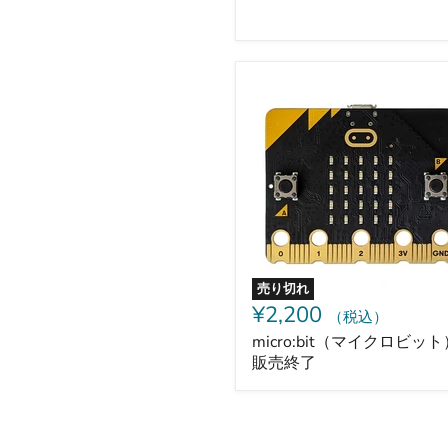
終
了
micro:bit（マ
イ
ク
ロ
ビ
ッ
ト）-
-
販
売
終
了
売り切れ
¥2,200
（税込）
micro:bit（マイクロビット
販売終了