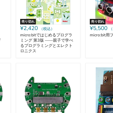
ロ
ー
グ
ラ
ミ
ン
売り切れ
売り切れ
グ
¥2,420
¥5,500
（税込）
（
第
3
micro:bitではじめるプログラ
micro:bi
版
ド
ミング 第3版 ――親子で学べ
――
るプログラミングとエレクト
親
ロニクス
子
で
学
べ
micro:bit
micro:bit
る
用
用
プ
拡
Flexible
ロ
張
Connector-
グ
ユ
-
ラ
ニ
販
ミ
ッ
売
ン
ト
終
グ
iːo（イ
了
と
ー
エ