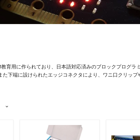
M教育用に作られており、日本語対応済みのブロックプログラミ
また下端に設けられたエッジコネクタにより、ワニ口クリップ
micro:bit
「手
Smart
づ
Home
く