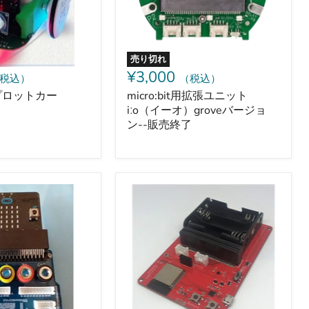
ト
iːo（イ
ー
オ）
grove
売り切れ
バ
¥3,000
税込）
（税込）
ー
ジ
t用プロットカー
micro:bit用拡張ユニット
ョ
iːo（イーオ）groveバージョ
ン-
ン--販売終了
-
販
売
終
了
Kagabit_IoT