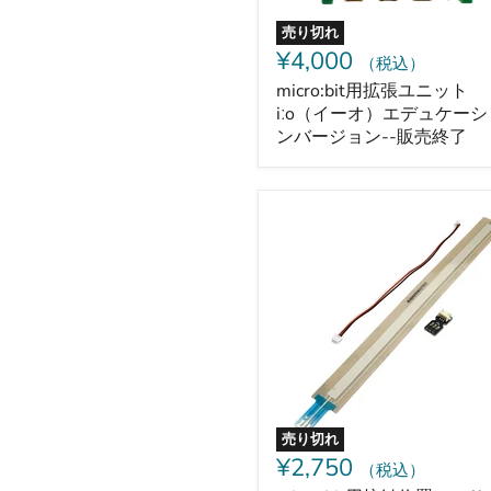
オ）
エ
売り切れ
デ
¥4,000
（税込）
ュ
ケ
micro:bit用拡張ユニット
ー
iːo（イーオ）エデュケーシ
シ
ンバージョン--販売終了
ョ
ン
バ
ー
micro:bit
ジ
用
ョ
接
ン-
触
-
位
販
置
売
セ
終
ン
了
サ
ー
200mm（コ
ネ
売り切れ
ク
¥2,750
（税込）
タ