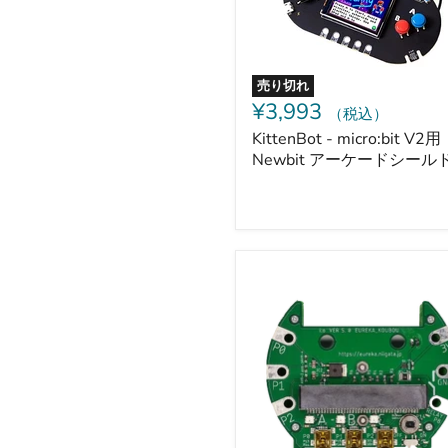
ー
ケ
ー
ド
シ
売り切れ
ー
¥3,993
（税込）
ル
ド
KittenBot - micro:bit V2用
Newbit アーケードシール
micro:bit
用
拡
張
ユ
ニ
ッ
ト
iːo（イ
ー