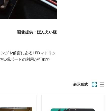
画像提供：ほんえい様
ングや前面にあるLEDマトリク
や拡張ボードの利用が可能で
表示形式
micro:bit（マ
イ
ク