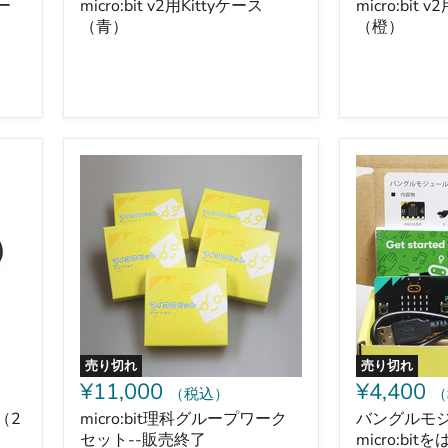
ー
micro:bit v2用Kittyケース
micro:bit 
（青）
（橙）
micro:bit
バ
理
ン
科
グ
グ
ル
ル
モ
ー
ジ
プ
ュ
ワ
ー
ー
ル
ク
で
セ
micro:bit
ッ
を
売り切れ
売り切れ
ト-
は
¥11,000
¥4,400
（税込）
（
-
じ
販
め
（2
micro:bit理科グループワーク
バングルモ
売
よ
セット--販売終了
micro:bi