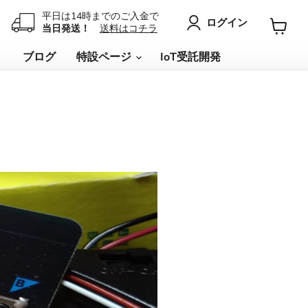
平日は14時までのご入金で
ログイン
当日発送！
送料はコチラ
カ
ー
リ
ブログ
特設ページ
IoT受託開発
ト
を
見
る