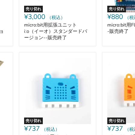
オ）
レ
ス
ク
売り切れ
売り切れ
タ
ト
¥3,000
¥880
（税込）
（税
ン
ロ
ダ
ニ
micro:bit用拡張ユニット
micro:bit用Fl
ー
ク
ョ
iːo（イーオ）スタンダードバ
-販売終了
ド
ス
ージョン--販売終了
バ
ー
ジ
ョ
micro:bit
micro:bit
ン-
v2
v2
-
用
用
販
Kitty
Kitty
売
ケ
ケ
終
ー
ー
了
ス
ス
（青）
（橙）
売り切れ
売り切れ
¥737
¥737
（税込）
（税