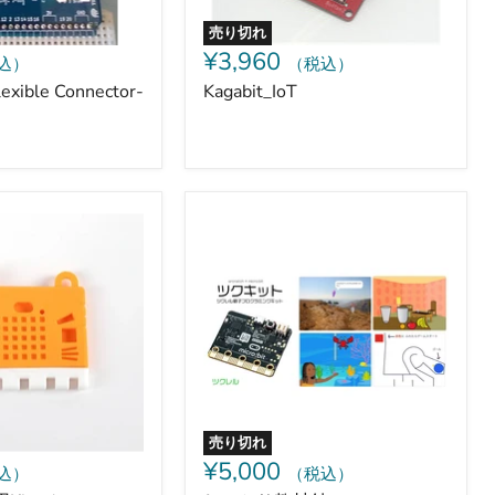
売り切れ
¥3,960
込）
（税込）
exible Connector-
Kagabit_IoT
し
っ
か
り
教
材
付
micro:bit+Scratch
４
つ
の
ゲ
売り切れ
ー
¥5,000
込）
（税込）
ム