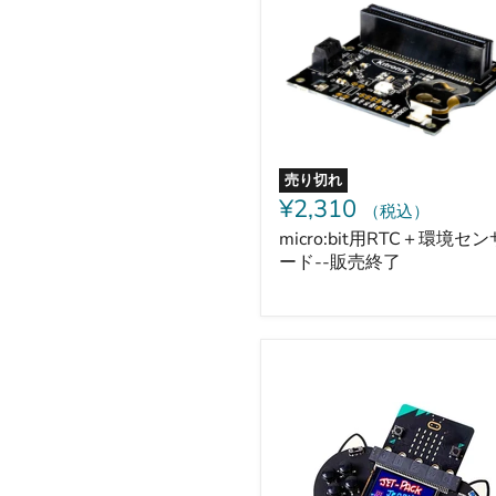
＋
環
境
セ
ン
サ
ボ
ー
ド-
売り切れ
-
¥2,310
（税込）
販
売
micro:bit用RTC＋環境セ
終
ード--販売終了
了
KittenBot
-
micro:bit
V2
用
Newbit
ア