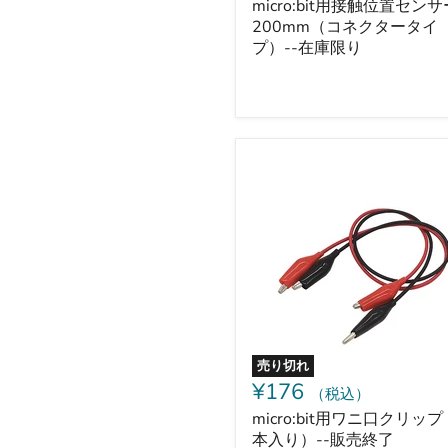
ー
micro:bit用接触位置センサ
タ
200mm（コネクタータイ
イ
プ）--在庫限り
プ）-
-
在
庫
限
り
micro:bit
用
ワ
ニ
口
ク
リ
ッ
プ
（2
本
入
売り切れ
り）-
¥176
（税込）
-
販
micro:bit用ワニ口クリップ
売
本入り）--販売終了