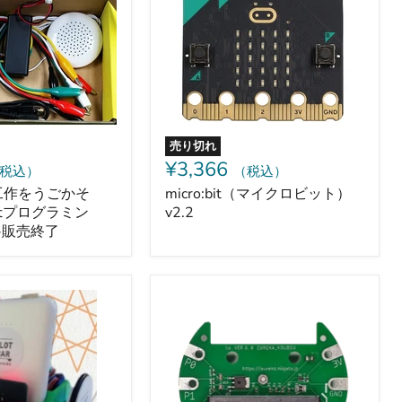
ロ
ビ
ッ
ト）
v2.2
売り切れ
¥3,366
税込）
（税込）
工作をうごかそ
micro:bit（マイクロビット）
bitプログラミン
v2.2
-販売終了
micro:bit
用
拡
張
ユ
ニ
ッ