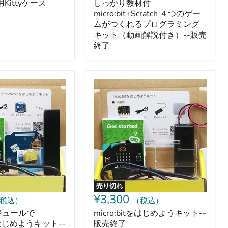
が
v2用Kittyケース
しっかり教材付
つ
micro:bit+Scratch ４つのゲー
く
ムがつくれるプログラミング
れ
キット（動画解説付き）--販売
る
終了
プ
ロ
グ
ラ
micro:bit
ミ
を
ン
は
グ
じ
キ
め
ッ
よ
ト
う
（動
キ
画
ッ
解
ト-
説
-
付
販
き）-
売り切れ
売
-
¥3,300
税込）
（税込）
終
販
了
売
ジュールで
micro:bitをはじめようキット--
終
tをはじめようキット--
販売終了