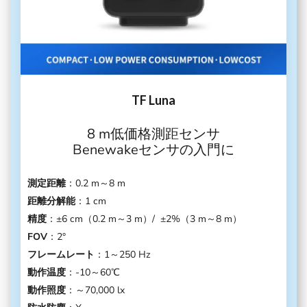
TF Luna
8 m低価格測距センサ
Benewakeセンサの入門に
測定距離
：0.2 m～8 m
距離分解能
：1 cm
精度
：±6 cm（0.2 m～3 m）/ ±2%（3 m～8 m）
FOV
：2°
フレームレート
：1～250 Hz
動作温度
：-10～60℃
動作照度
：～70,000 lx