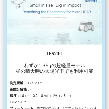
TFS20-L
わずか1.35gの超軽量モデル
昼の晴天時の太陽光下でも利用可能
測定距離
：0.2〜20 m
距離分解能
：-
精度
：±6 cm（0.2～6 m）/ 1%（≧ 6 m）
FOV
：< 2°
フレームレート
：0/20/50/100 Hz（デフォルト）/ 250 Hz