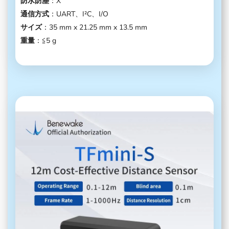
防水防塵
：X
通信方式
：UART、I²C、I/O
サイズ
：35 mm x 21.25 mm x 13.5 mm
重量
：≦5 g