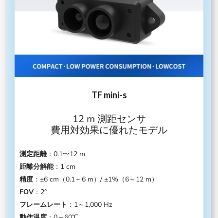
TF mini-s
12 m 測距センサ
費用対効果に優れたモデル
測定距離
：0.1〜12 m
距離分解能
：1 cm
精度
：±6 cm（0.1～6 m）/ ±1%（6～12 m）
FOV
：2°
フレームレート
：1～1,000 Hz
動作温度
：0～60℃