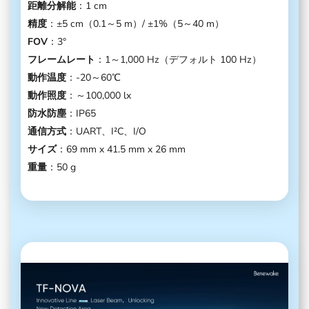
距離分解能
：1 cm
精度
：±5 cm（0.1～5 m）/ ±1%（5～40 m）
FOV
：3°
フレームレート
：1～1,000 Hz（デフォルト 100 Hz）
動作温度
：-20～60℃
動作照度
：～100,000 lx
防水防塵
：IP65
通信方式
：UART、I²C、I/O
サイズ
：69 mm x 41.5 mm x 26 mm
重量
：50 g