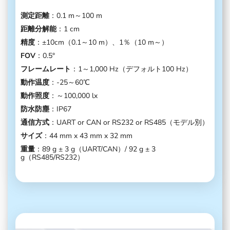
測定距離
：0.1 m～100 m
距離分解能
：1 cm
精度
：±10cm（0.1～10 m）、1％（10 m～）
FOV
：0.5°
フレームレート
：1～1,000 Hz（デフォルト100 Hz）
動作温度
：-25～60℃
動作照度
：～100,000 lx
防水防塵
：IP67
通信方式
：UART or CAN or RS232 or RS485（モデル別）
サイズ
：44 mm x 43 mm x 32 mm
重量
：89 g ± 3 g（UART/CAN）/ 92 g ± 3
g（RS485/RS232）