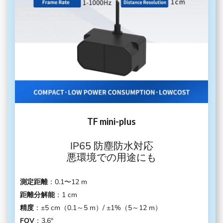
TF mini-plus
IP65 防塵防水対応
悪環境での用途にも
測定距離
：0.1〜12 m
距離分解能
：1 cm
精度
：±5 cm（0.1～5 m）/ ±1%（5～12 m）
FOV
：3.6°