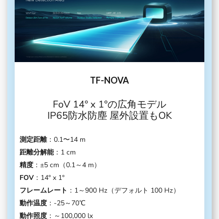
TF-NOVA
FoV 14° x 1°の広角モデル
IP65防水防塵 屋外設置もOK
測定距離
：0.1〜14 m
距離分解能
：1 cm
精度
：±5 cm（0.1～4 m）
FOV
：14° x 1°
フレームレート
：1～900 Hz（デフォルト 100 Hz）
動作温度
：-25～70℃
動作照度
：～100,000 lx