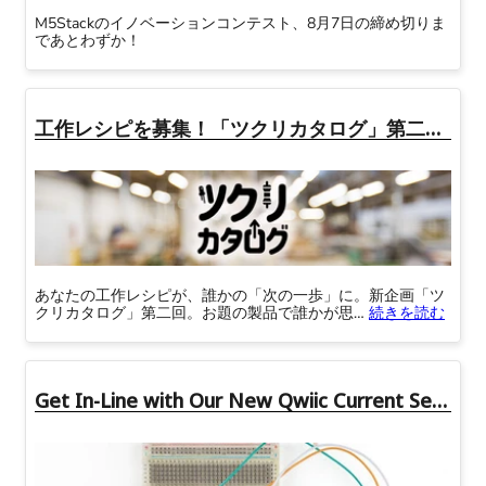
M5Stackのイノベーションコンテスト、8月7日の締め切りま
であとわずか！
スイッチサイエンス
Conta™ I2Sオーディオ出
AN54LQ-15搭載 nRF54L15
力モジュール MAX9850搭
開発ボード
載
工作レシピを募集！「ツクリカタログ」第二回はRaspberry Pi Pico 2
ラズパイ5に最適なACアダ
ATOMS3 Lite
プター 5.1V/5.0A USB-PD
Type-Cコネクタ出力
あなたの工作レシピが、誰かの「次の一歩」に。新企画「ツ
クリカタログ」第二回。お題の製品で誰かが思…
続きを読む
ESPr® Developer
Picossci 2B
C5（16MB Flash / 8MB
Branch（RP2350B搭載）
Get In-Line with Our New Qwiic Current Sensors
PSRAM）