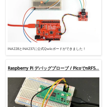
Raspberry Pi 4 Model B /
M5Stack CoreS3 -
4GB
ESP32S3 IoT開発キット
LOAD MORE
AQM1248A小型グラフィッ
USB3.1ケーブル 100W PD
INA228とINA237に公式Qwiicボードができました！
ク液晶ボード （ピンヘッ
対応 E-Marker搭載（Type
ダ付き）
C-Cタイプ） 1m
Raspberry Pi デバッグプローブ / PicoでnRF54L15開発ボードにファームウェアを書き込む手順
LOAD MORE