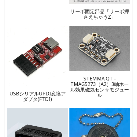
サーボ固定部品「サーボ押
さえちゃうZ」
STEMMA QT -
TMAG5273（A2）3軸ホー
ル効果磁気センサモジュー
USBシリアルUPDI変換ア
ル
ダプタ(FTDI)