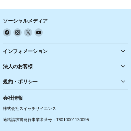
ソーシャルメディア
Facebook
Instagram
X
YouTube
で
で
で
で
見
見
見
見
つ
つ
つ
つ
インフォメーション
け
け
け
け
て
て
て
て
法人のお客様
く
く
く
く
だ
だ
だ
だ
規約・ポリシー
さ
さ
さ
さ
い
い
い
い
会社情報
株式会社スイッチサイエンス
適格請求書発行事業者番号：T6010001130095