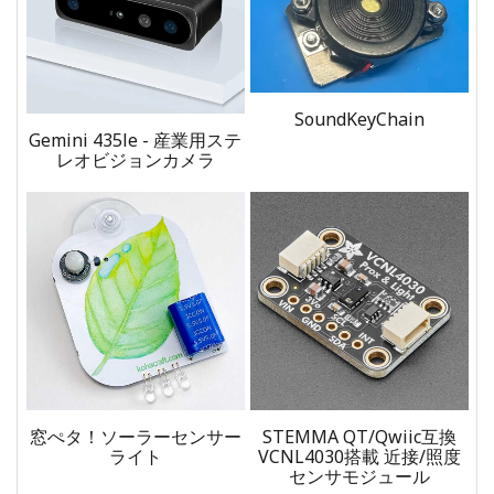
SoundKeyChain
Gemini 435le - 産業用ステ
レオビジョンカメラ
窓ぺタ！ソーラーセンサー
STEMMA QT/Qwiic互換
ライト
VCNL4030搭載 近接/照度
センサモジュール