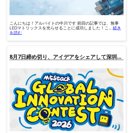
こんにちは！アルバイトの中川です 前回の記事では、無事
Raspberry Pi 5用アクティ
LEDマトリックスを光らせることに成功しました！こ…
続き
ブクーラー
を読む
M5Stack Basic V2.7
Picossci 2
スイッチサイエンス
8月7日締め切り、アイデアをシェアして深圳に行こう！ #M5Stack 2026年グローバルイノベーションコンテスト #M5StackInnovationContest
Audio（RP2350A搭載）
RAA211805搭載 降圧
DCDCコンバータ 5V
300mA出力 (7-50V入力)
Raspberry Pi Pico W
ATOM Lite