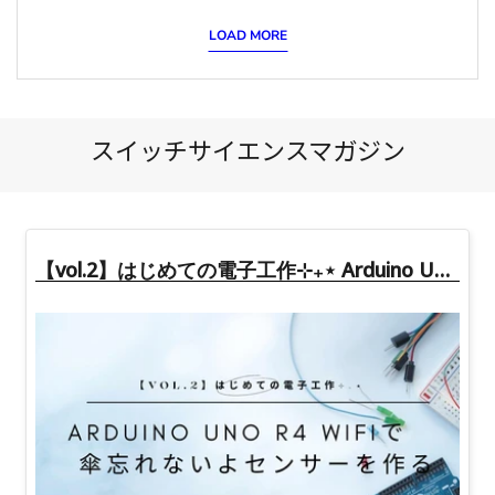
LOAD MORE
スイッチサイエンスマガジン
【vol.2】はじめての電子工作⊹₊⋆ Arduino Uno R4 WiFiで傘忘れないよセンサーを作る
Raspberry Pi 5 / 8GB
スイッチサイエンス
Raspberry Pi Zero 2 W
スイッチサイエンス
MAX9703搭載 15W級モノ
DRV5055搭載 スティック
ラルアンプモジュール
型リニアホールセンサモジ
ュール（アナログ出力・
JST SHコネクタ付き）