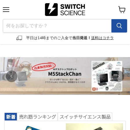
メ
カ
ニ
ー
ュ
ト
ー
を
見
平日は14時までのご入金で
当日発送！
送料はコチラ
る
新着
売れ筋ランキング
スイッチサイエンス製品