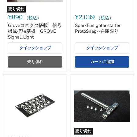
機
風
売り切れ
拡
¥890
¥2,039
張
（税込）
（税込）
基
Groveコネクタ搭載 信号
SparkFun gator:starter
板
機風拡張基板 GROVE
ProtoSnap--在庫限り
GROVE
Signal_Light
Signal_Light
クイックショップ
クイックショップ
売り切れ
カートに追加
SparkFun
kirakira:bit
gator:color
ProtoSnap-
-
在
庫
限
り
売り切れ