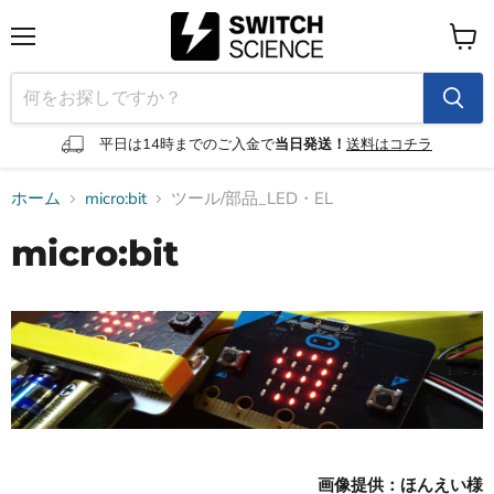
メ
カ
ニ
ー
ュ
ト
ー
を
見
平日は14時までのご入金で
当日発送！
送料はコチラ
る
ホーム
micro:bit
ツール/部品_LED・EL
micro:bit
画像提供：ほんえい様