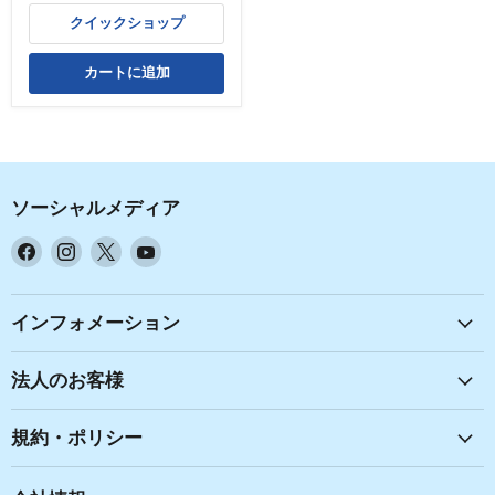
クイックショップ
カートに追加
ソーシャルメディア
Facebook
Instagram
X
YouTube
で
で
で
で
見
見
見
見
つ
つ
つ
つ
インフォメーション
け
け
け
け
て
て
て
て
法人のお客様
く
く
く
く
だ
だ
だ
だ
規約・ポリシー
さ
さ
さ
さ
い
い
い
い