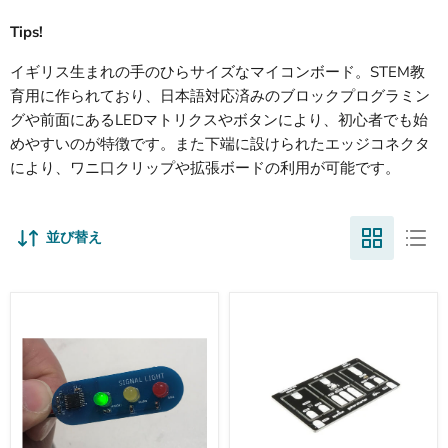
Tips!
イギリス生まれの手のひらサイズなマイコンボード。STEM教
育用に作られており、日本語対応済みのブロックプログラミン
グや前面にあるLEDマトリクスやボタンにより、初心者でも始
めやすいのが特徴です。また下端に設けられたエッジコネクタ
により、ワニ口クリップや拡張ボードの利用が可能です。
並び替え
Grove
SparkFun
コ
gator:starter
ネ
ProtoSnap-
ク
-
タ
在
搭
庫
載
限
信
り
号