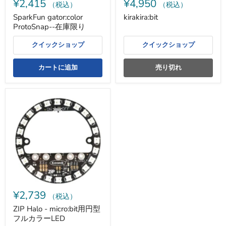
¥2,415
¥4,950
（税込）
（税込）
SparkFun gator:color
kirakira:bit
ProtoSnap--在庫限り
クイックショップ
クイックショップ
カートに追加
売り切れ
ZIP
Halo
-
micro:bit
用
円
型
フ
ル
カ
ラ
ー
¥2,739
LED
（税込）
ZIP Halo - micro:bit用円型
フルカラーLED