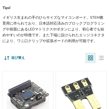
Tips!
イギリス生まれの手のひらサイズなマイコンボード。STEM教
育用に作られており、日本語対応済みのブロックプログラミン
グや前面にあるLEDマトリクスやボタンにより、初心者でも始
めやすいのが特徴です。また下端に設けられたエッジコネクタ
により、ワニ口クリップや拡張ボードの利用が可能です。
並び替え
micro:bit
micro:bit
用
用
空
ミ
気
ニ
質
土
環
壌
境
水
セ
分
ン
セ