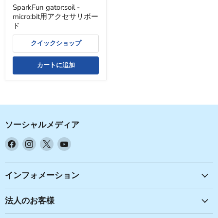
SparkFun gator:soil -
micro:bit用アクセサリボー
ド
クイックショップ
カートに追加
ソーシャルメディア
Facebook
Instagram
X
YouTube
で
で
で
で
見
見
見
見
つ
つ
つ
つ
インフォメーション
け
け
け
け
て
て
て
て
法人のお客様
く
く
く
く
だ
だ
だ
だ