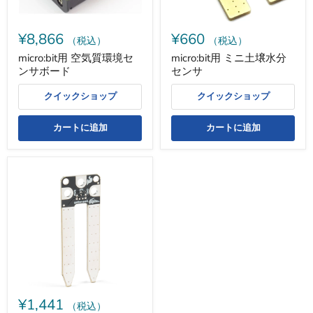
サ
ン
ボ
サ
ー
¥8,866
¥660
ド
（税込）
（税込）
micro:bit用 空気質環境セ
micro:bit用 ミニ土壌水分
ンサボード
センサ
クイックショップ
クイックショップ
カートに追加
カートに追加
SparkFun
gator:soil
-
micro:bit
用
ア
ク
セ
サ
リ
ボ
ー
¥1,441
ド
（税込）