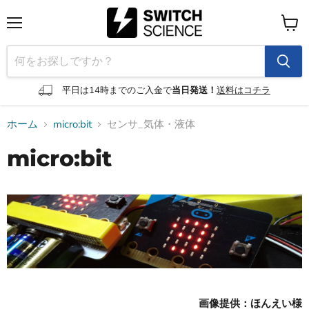
メ
カ
ニ
ー
ュ
ト
ー
を
見
平日は14時までのご入金で
当日発送！
送料はコチラ
る
ホーム
micro:bit
センサ_気体・液体
micro:bit
画像提供：ほんえい様