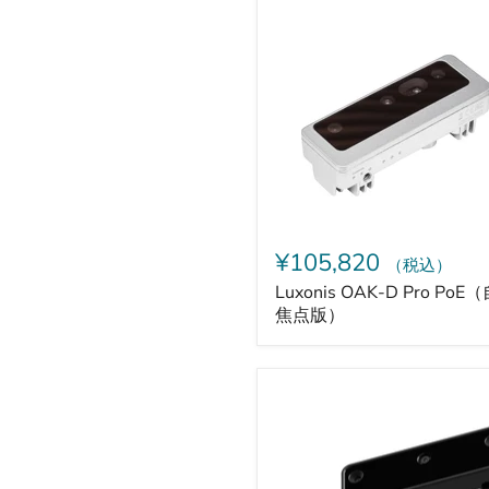
Luxonis
OAK-
D
Pro
PoE（自
動
焦
点
版）
¥105,820
（税込）
Luxonis OAK-D Pro PoE
焦点版）
Luxonis
OAK-
D-
LITE
Depth