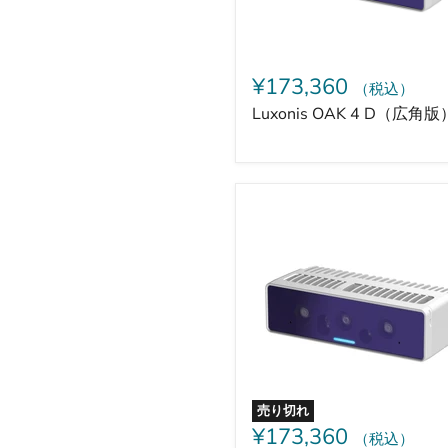
¥173,360
（税込）
Luxonis OAK 4 D（広角版
Luxonis
OAK
4
D
Pro（固
定
焦
点
版）
売り切れ
¥173,360
（税込）