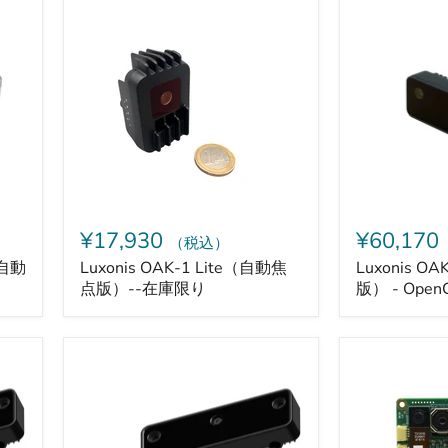
Luxonis
Luxonis
OAK-
OAK-
1
D
Lite（自
S2（固
動
定
焦
焦
点
点
版）-
版）
-
-
在
OpenCV
庫
DepthAI
限
カ
り
メ
¥17,930
¥60,170
（税込）
ラ
（自動
Luxonis OAK-1 Lite（自動焦
Luxonis 
点版）--在庫限り
版） - Open
Luxonis
Luxonis
OAK-
OAK-
D-
D-
LITE
IoT-
Depth
40