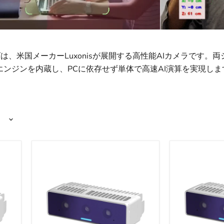
ズは、米国メーカーLuxonisが展開する高性能AIカメラです。両シ
iad X」AIエンジンを内蔵し、PCに依存せず単体で高速AI演算を実現し
Luxonis
Luxonis
OAK
OAK
4
4
D（固
D（自
定
動
焦
焦
点
点
版）
版）