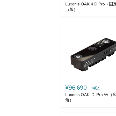
Luxonis OAK 4 D Pro（
点版）
Luxonis
OAK-
D-
Pro
W（広
角）
¥96,690
（税込）
Luxonis OAK-D-Pro W（
角）