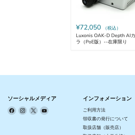
（PoE
版）-
-
在
庫
¥72,050
（税込）
限
り
Luxonis OAK-D Depth A
ラ（PoE版）--在庫限り
ソーシャルメディア
インフォメーション
Facebook
Instagram
X
YouTube
ご利用方法
で
で
で
で
領収書の発行について
見
見
見
見
取扱店舗（販売店）
つ
つ
つ
つ