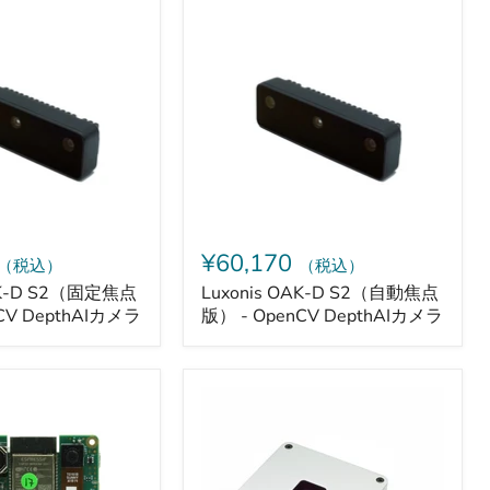
Luxonis
OAK-
D
S2（自
動
焦
点
版）
-
OpenCV
DepthAI
カ
メ
¥60,170
（税込）
（税込）
ラ
OAK-D S2（固定焦点
Luxonis OAK-D S2（自動焦点
CV DepthAIカメラ
版） - OpenCV DepthAIカメラ
Luxonis
OAK-
1
AI
カ