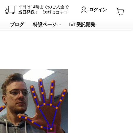
平日は14時までのご入金で
ログイン
当日発送！
送料はコチラ
カ
ー
リ
ブログ
特設ページ
IoT受託開発
ト
を
見
る