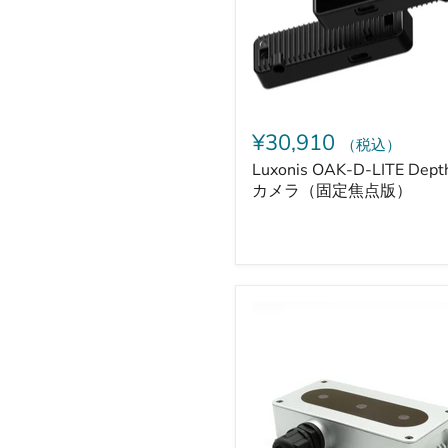
AI
カ
メ
ラ
（固
定
焦
点
¥30,910
（税込）
版）
Luxonis OAK-D-LITE Dept
カメラ（固定焦点版）
Luxonis
OAK-
D
Depth
AI
カ
メ
ラ