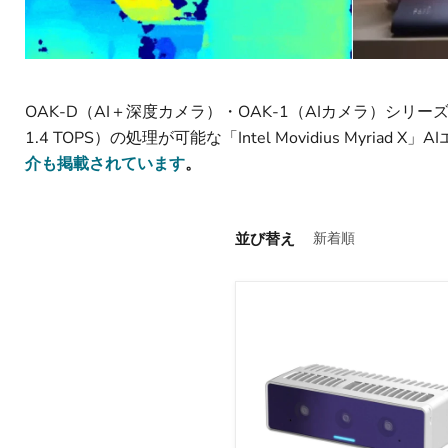
OAK-D（AI＋深度カメラ）・OAK-1（AIカメラ）シリー
1.4 TOPS）の処理が可能な「Intel Movidius Myr
介も掲載されています
。
並び替え
Luxonis
OAK
4
D（広
角
版）