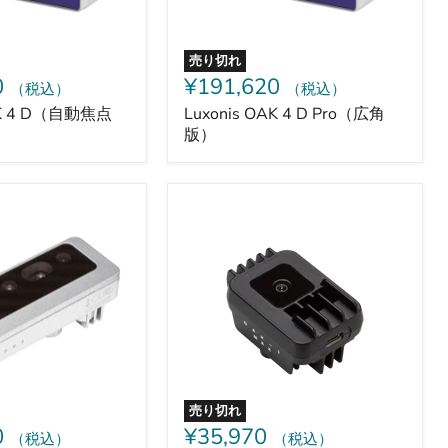
売り切れ
0
¥191,620
（税込）
（税込）
AK 4 D（自動焦点
Luxonis OAK 4 D Pro（広角
版）
Luxonis
OAK-
1
MAX-
-
在
庫
限
り
売り切れ
0
¥35,970
（税込）
（税込）