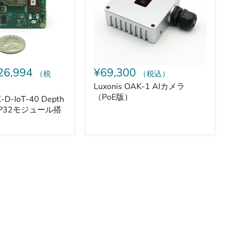
メ
ラ
（PoE
版）
26,994
¥69,300
（税
（税込）
Luxonis OAK-1 AIカメラ
（PoE版）
K-D-IoT-40 Depth
SP32モジュール搭
り