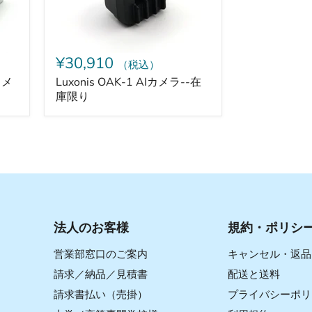
在
庫
限
り
¥30,910
（税込）
Iカメ
Luxonis OAK-1 AIカメラ--在
庫限り
法人のお客様
規約・ポリシ
営業部窓口のご案内
キャンセル・返品
請求／納品／見積書
配送と送料
請求書払い（売掛）
プライバシーポリ