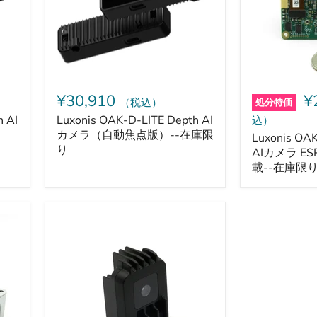
AI
Depth
カ
AI
メ
カ
ラ
メ
（自
ラ
動
ESP32
焦
モ
点
ジ
¥30,910
¥
（税込）
処分特価
版）-
ュ
-
ー
込）
h AI
Luxonis OAK-D-LITE Depth AI
在
ル
カメラ（自動焦点版）--在庫限
Luxonis OA
庫
搭
り
AIカメラ E
限
載-
載--在庫限
り
-
在
庫
限
Luxonis
り
OAK-
1
AI
カ
メ
ラ-
-