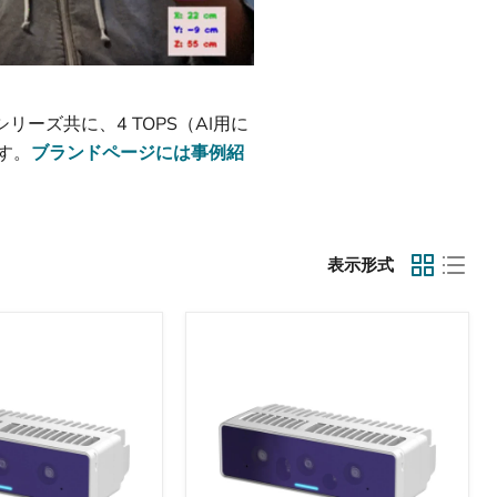
リーズ共に、4 TOPS（AI用に
ます。
ブランドページには事例紹
表示形式
Luxonis
OAK
4
D
Pro（広
角
版）