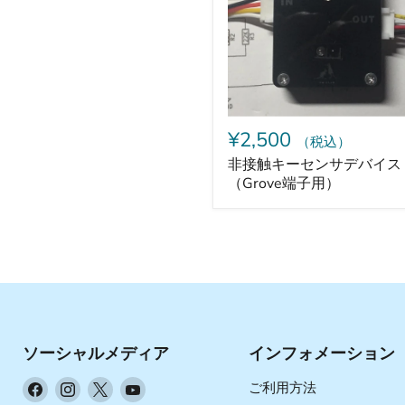
セ
ン
サ
デ
バ
イ
ス
（Grove
¥2,500
（税込）
端
子
非接触キーセンサデバイス
用）
（Grove端子用）
ソーシャルメディア
インフォメーション
Facebook
Instagram
X
YouTube
ご利用方法