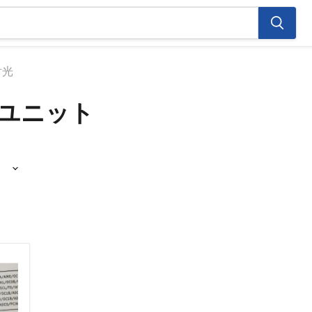
射光
レユニット