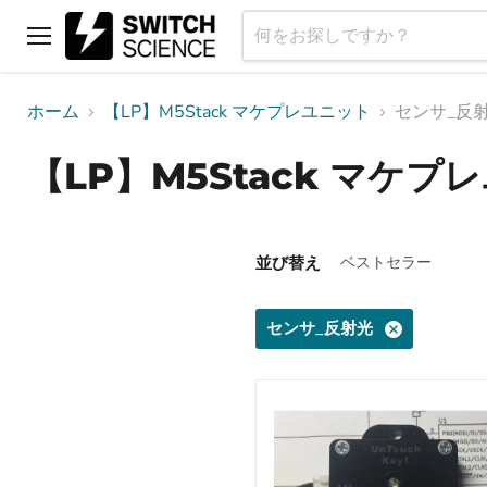
メ
ニ
ュ
ホーム
【LP】M5Stack マケプレユニット
センサ_反
ー
【LP】M5Stack マケプ
並び替え
センサ_反射光
非
接
触
キ
ー