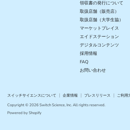
で
で
で
で
領収書の発行について
見
見
見
見
取扱店舗（販売店）
つ
つ
つ
つ
取扱店舗（大学生協）
け
け
け
け
マーケットプレイス
て
て
て
て
く
く
く
く
エイドステーション
だ
だ
だ
だ
デジタルコンテンツ
さ
さ
さ
さ
採用情報
い
い
い
い
FAQ
お問い合わせ
スイッチサイエンスについて
企業情報
プレスリリース
ご利用
Copyright © 2026 Switch Science, Inc. All rights reserved.
Powered by Shopify