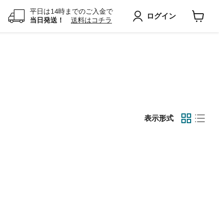
平日は14時までのご入金で
ログイン
当日発送！
送料はコチラ
カ
ー
ト
を
見
る
表示形式