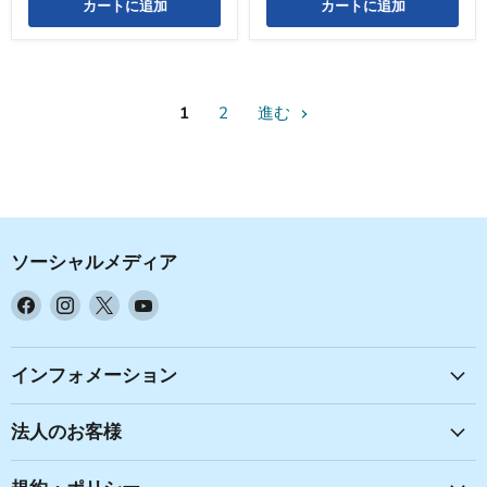
カートに追加
カートに追加
1
2
進む
ソーシャルメディア
Facebook
Instagram
X
YouTube
で
で
で
で
見
見
見
見
つ
つ
つ
つ
インフォメーション
け
け
け
け
て
て
て
て
法人のお客様
く
く
く
く
だ
だ
だ
だ