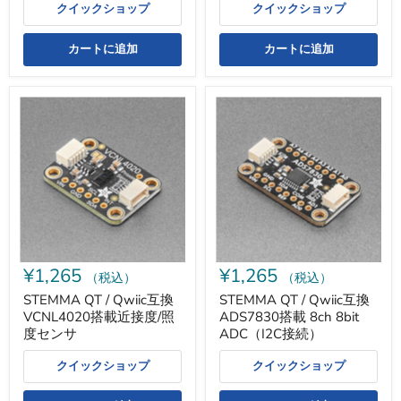
I/O
クイックショップ
クイックショップ
追
加
（I2C
カートに追加
カートに追加
接
続）
STEMMA
STEMMA
QT
QT
/
/
Qwiic
Qwiic
互
互
換
換
VCNL4020
ADS7830
搭
搭
載
載
近
8ch
接
8bit
度/
ADC（I2C
¥1,265
¥1,265
照
接
（税込）
（税込）
度
続）
STEMMA QT / Qwiic互換
STEMMA QT / Qwiic互換
セ
VCNL4020搭載近接度/照
ADS7830搭載 8ch 8bit
ン
サ
度センサ
ADC（I2C接続）
クイックショップ
クイックショップ