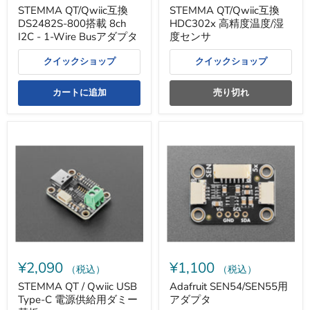
Bus
ン
STEMMA QT/Qwiic互換
STEMMA QT/Qwiic互換
ア
サ
DS2482S-800搭載 8ch
HDC302x 高精度温度/湿
ダ
プ
I2C - 1-Wire Busアダプタ
度センサ
タ
クイックショップ
クイックショップ
カートに追加
売り切れ
STEMMA
Adafruit
QT
SEN54/SEN55
/
用
Qwiic
ア
USB
ダ
Type-
プ
C
タ
電
源
供
給
用
¥2,090
¥1,100
ダ
（税込）
（税込）
ミ
STEMMA QT / Qwiic USB
Adafruit SEN54/SEN55用
ー
Type-C 電源供給用ダミー
アダプタ
基