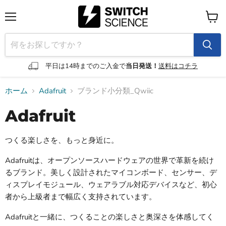
メ
カ
ニ
ー
ュ
ト
ー
を
見
平日は14時までのご入金で
当日発送！
送料はコチラ
る
ホーム
Adafruit
ブランド小分類_Qwiic
Adafruit
つくる楽しさを、もっと身近に。
Adafruitは、オープンソースハードウェアの世界で革新を続け
るブランド。美しく設計されたマイコンボード、センサー、デ
ィスプレイモジュール、ウェアラブル対応デバイスなど、初心
者から上級者まで幅広く支持されています。
Adafruitと一緒に、つくることの楽しさと奥深さを体感してく