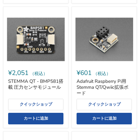
STEMMA
Adafruit
QT
Raspberry
-
Pi
BMP581
用
搭
Stemma
載
QT/Qwiic
圧
拡
力
張
セ
ボ
ン
ー
サ
ド
モ
¥2,051
¥601
ジ
（税込）
（税込）
ュ
STEMMA QT - BMP581搭
Adafruit Raspberry Pi用
ー
載 圧力センサモジュール
Stemma QT/Qwiic拡張ボ
ル
ード
クイックショップ
クイックショップ
カートに追加
カートに追加
STEMMA
STEMMA