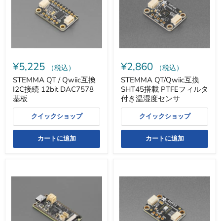
互
SHT45
換
搭
I2C
載
接
PTFE
続
フ
12bit
ィ
DAC7578
ル
基
タ
¥5,225
¥2,860
板
付
（税込）
（税込）
き
STEMMA QT / Qwiic互換
STEMMA QT/Qwiic互換
温
I2C接続 12bit DAC7578
SHT45搭載 PTFEフィルタ
湿
度
基板
付き温湿度センサ
セ
ン
クイックショップ
クイックショップ
サ
カートに追加
カートに追加
Adafruit
STEMMA
Feather
QT/Qwiic
RP2350（HSTX
AHT20
ポ
搭
ー
載
ト/PSRAM
温
8MB
湿