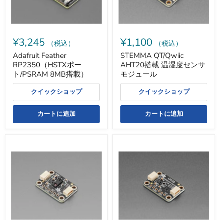
搭
度
載）
セ
ン
サ
モ
¥3,245
¥1,100
ジ
（税込）
（税込）
ュ
Adafruit Feather
STEMMA QT/Qwiic
ー
RP2350（HSTXポー
AHT20搭載 温湿度センサ
ル
ト/PSRAM 8MB搭載）
モジュール
クイックショップ
クイックショップ
カートに追加
カートに追加
STEMMA
STEMMA
QT/Qwiic
QT/Qwiic
I2C
互
接
換
続
LPS28DFW
環
搭
境
載
光/
圧
近
力
接
セ