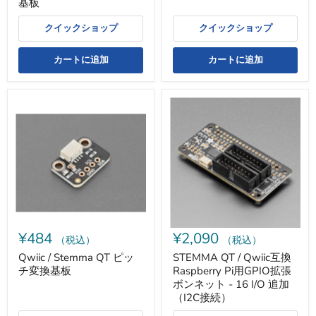
板
基板
クイックショップ
クイックショップ
カートに追加
カートに追加
Qwiic
STEMMA
/
QT
Stemma
/
QT
Qwiic
ピ
互
ッ
換
チ
Raspberry
変
Pi
換
用
基
GPIO
板
拡
張
¥484
¥2,090
ボ
（税込）
（税込）
ン
Qwiic / Stemma QT ピッ
STEMMA QT / Qwiic互換
ネ
チ変換基板
Raspberry Pi用GPIO拡張
ッ
ト
ボンネット - 16 I/O 追加
-
（I2C接続）
16