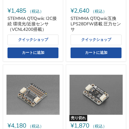
セ
ン
ン
サ
¥1,485
¥2,640
サ
（税込）
（税込）
（VCNL4200
STEMMA QT/Qwiic I2C接
STEMMA QT/Qwiic互換
搭
続 環境光/近接センサ
LPS28DFW搭載 圧力セン
載）
（VCNL4200搭載）
サ
クイックショップ
クイックショップ
カートに追加
カートに追加
STEMMA
STEMMA
QT/Qwiic
QT/Qwiic
互
互
換
換
DS2482S-
HDC302x
800
高
搭
精
載
度
8ch
温
I2C
度/
-
湿
売り切れ
1-
度
¥4,180
¥1,870
Wire
セ
（税込）
（税込）