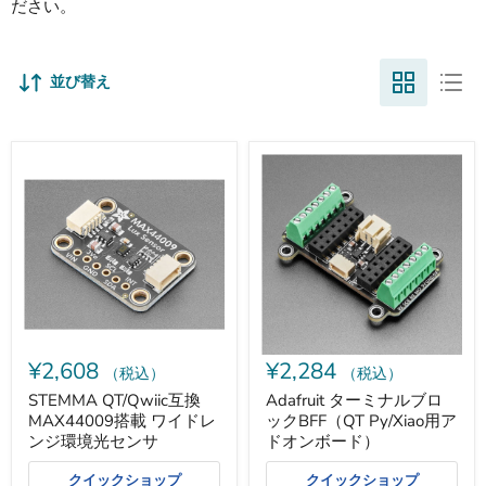
ださい。
並び替え
STEMMA
Adafruit
QT/Qwiic
タ
互
ー
換
ミ
MAX44009
ナ
搭
ル
載
ブ
ワ
ロ
イ
ッ
ド
ク
レ
BFF（QT
ン
Py/Xiao
¥2,608
¥2,284
ジ
用
（税込）
（税込）
環
ア
STEMMA QT/Qwiic互換
Adafruit ターミナルブロ
境
ド
MAX44009搭載 ワイドレ
ックBFF（QT Py/Xiao用ア
光
オ
セ
ン
ンジ環境光センサ
ドオンボード）
ン
ボ
サ
ー
クイックショップ
クイックショップ