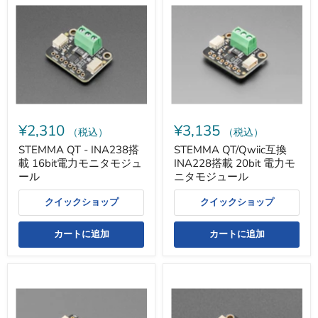
QT
QT/Qwiic
-
互
INA238
換
搭
INA228
載
搭
16bit
載
電
20bit
力
電
モ
力
ニ
モ
タ
ニ
¥2,310
¥3,135
モ
タ
（税込）
（税込）
ジ
モ
STEMMA QT - INA238搭
STEMMA QT/Qwiic互換
ュ
ジ
載 16bit電力モニタモジュ
INA228搭載 20bit 電力モ
ー
ュ
ル
ー
ール
ニタモジュール
ル
クイックショップ
クイックショップ
カートに追加
カートに追加
STEMMA
STEMMA
QT
QT/Qwiic
/
互
Qwiic
換