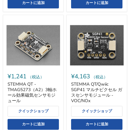
カートに追加
カートに追加
STEMMA
STEMMA
QT
QT/Qwiic
-
SGP41
TMAG5273（A2）
マ
3
ル
軸
チ
ホ
ピ
ー
ク
ル
セ
効
ル
果
ガ
磁
ス
¥1,241
¥4,163
気
セ
（税込）
（税込）
セ
ン
STEMMA QT -
STEMMA QT/Qwiic
ン
サ
TMAG5273（A2）3軸ホ
SGP41 マルチピクセル ガ
サ
モ
モ
ジ
ール効果磁気センサモジ
スセンサモジュール -
ジ
ュ
ュール
VOC/NOx
ュ
ー
ー
ル
クイックショップ
クイックショップ
ル
-
VOC/NOx
カートに追加
カートに追加