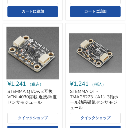
ド）
カートに追加
カートに追加
STEMMA
STEMMA
QT/Qwiic
QT
互
-
換
TMAG5273（A1）
VCNL4030
3
搭
軸
載
ホ
近
ー
接/
ル
照
効
度
果
セ
磁
¥1,241
¥1,241
ン
気
（税込）
（税込）
サ
セ
STEMMA QT/Qwiic互換
STEMMA QT -
モ
ン
VCNL4030搭載 近接/照度
TMAG5273（A1）3軸ホ
ジ
サ
ュ
モ
センサモジュール
ール効果磁気センサモジ
ー
ジ
ュール
ル
ュ
ー
クイックショップ
クイックショップ
ル