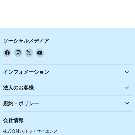
ソーシャルメディア
Facebook
Instagram
X
YouTube
で
で
で
で
見
見
見
見
つ
つ
つ
つ
インフォメーション
け
け
け
け
て
て
て
て
法人のお客様
く
く
く
く
だ
だ
だ
だ
規約・ポリシー
さ
さ
さ
さ
い
い
い
い
会社情報
株式会社スイッチサイエンス