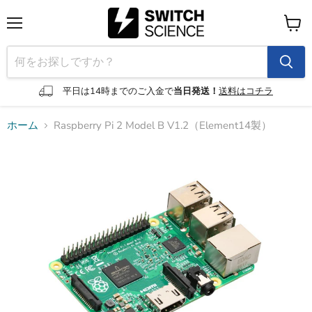
メ
カ
ニ
ー
ュ
ト
ー
を
見
平日は14時までのご入金で
当日発送！
送料はコチラ
る
ホーム
Raspberry Pi 2 Model B V1.2（Element14製）