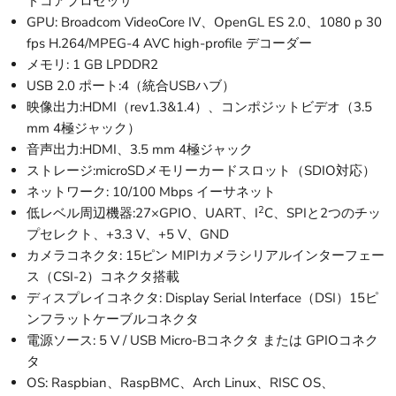
ドコアプロセッサ
GPU: Broadcom VideoCore IV、OpenGL ES 2.0、1080 p 30
fps H.264/MPEG-4 AVC high-profile デコーダー
メモリ: 1 GB LPDDR2
USB 2.0 ポート:4（統合USBハブ）
映像出力:HDMI（rev1.3&1.4）、コンポジットビデオ（3.5
mm 4極ジャック）
音声出力:HDMI、3.5 mm 4極ジャック
ストレージ:microSDメモリーカードスロット（SDIO対応）
ネットワーク: 10/100 Mbps イーサネット
2
低レベル周辺機器:27×GPIO、UART、I
C、SPIと2つのチッ
プセレクト、+3.3 V、+5 V、GND
カメラコネクタ: 15ピン MIPIカメラシリアルインターフェー
ス（CSI-2）コネクタ搭載
ディスプレイコネクタ: Display Serial Interface（DSI）15ピ
ンフラットケーブルコネクタ
電源ソース: 5 V / USB Micro-Bコネクタ または GPIOコネク
タ
OS: Raspbian、RaspBMC、Arch Linux、RISC OS、