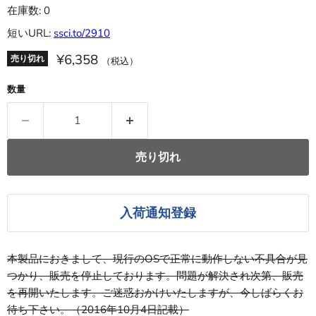
在庫数: 0
短いURL:
ssci.to/2910
¥6,358
売り切れ
（税込）
数量
売り切れ
入荷通知登録
本製品におきまして、現行のOSで正常に動作しない不具合が見
つかり、販売を停止しております。問題が解決され次第、販売
を再開いたします。ご迷惑おかけいたしますが、今しばらくお
待ち下さい。（2016年10月4日記載）