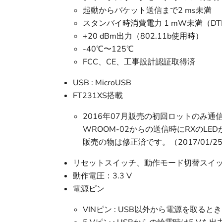
起動からパケット送信まで2 ms未満
スタンバイ時消費電力 1 mW未満（DT
+20 dBm出力（802.11b使用時）
-40℃〜125℃
FCC、CE、工事設計認証取得済
USB : MicroUSB
FT231XS搭載
2016年07月販売の初回ロットのみ通信
WROOM-02からの送信時にRXのLE
販売の物は修正済です。（2017/01/2
リセットスイッチ、動作モード切替スイ
動作電圧：3.3 V
電源ピン
VINピン : USB以外から電源を取るとき