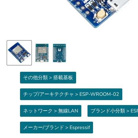
その他分類 > 搭載基板
チップ/アーキテクチャ > ESP-WROOM-02
ネットワーク > 無線LAN
ブランド小分類 > ESP
メーカー/ブランド > Espressif