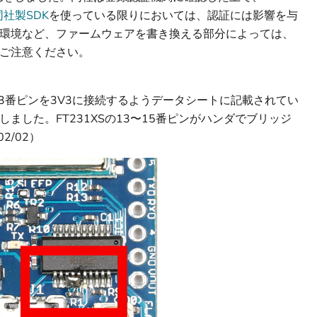
同社製SDK
を使っている限りにおいては、認証には影響を与
環境など、ファームウェアを書き換える部分によっては、
ご注意ください。
とき、13番ピンを3V3に接続するようデータシートに記載されてい
ました。FT231XSの13〜15番ピンがハンダでブリッジ
2/02）