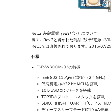
Rev.2 外部電源（VINピン）について
裏面にRev.2と書かれた商品で外部電源（
Rev.3では改善されております。2016/07/
仕様
ESP-WROOM-02の特徴
IEEE 802.11b/g/n に対応（2.4 GHz）
低消費電力の32 bit MCUを搭載
10 bitA/Dコンバータを搭載
TCP/IPのプロトコルスタックを搭載
2
2
SDIO、(H)SPI、UART、I
C、I
S、I
ディープスリープモード時10 uA未満、