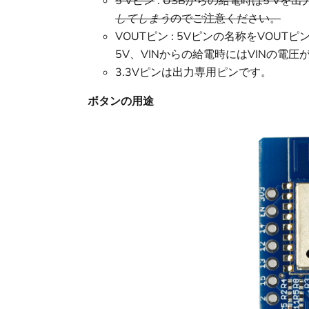
5 Vピン
:
USBからの給電時は5 Vを
してしまう
のでご注意ください。
VOUTピン : 5Vピンの名称をVOUT
5V、VINからの給電時にはVINの電圧
3.3Vピンは出力専用ピンです。
ボタンの用途