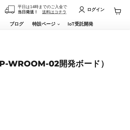
平日は14時までのご入金で
ログイン
当日発送！
送料はコチラ
カ
ー
リ
ブログ
特設ページ
IoT受託開発
ト
を
見
る
（ESP-WROOM-02開発ボード）