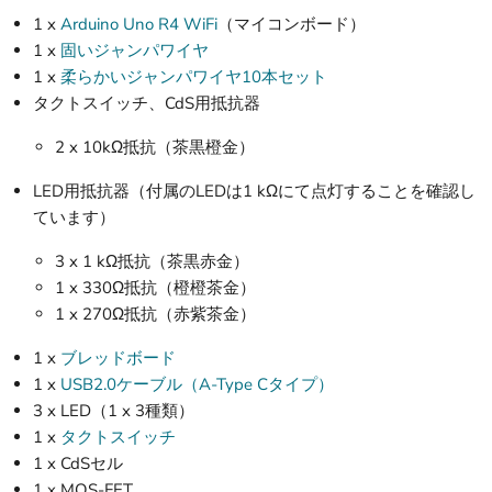
1 x
Arduino Uno R4 WiFi
（マイコンボード）
1 x
固いジャンパワイヤ
1 x
柔らかいジャンパワイヤ10本セット
タクトスイッチ、CdS用抵抗器
2 x 10kΩ抵抗（茶黒橙金）
LED用抵抗器（付属のLEDは1 kΩにて点灯することを確認し
ています）
3 x 1 kΩ抵抗（茶黒赤金）
1 x 330Ω抵抗（橙橙茶金）
1 x 270Ω抵抗（赤紫茶金）
1 x
ブレッドボード
1 x
USB2.0ケーブル（A-Type Cタイプ）
3 x LED（1 x 3種類）
1 x
タクトスイッチ
1 x CdSセル
1 x MOS-FET