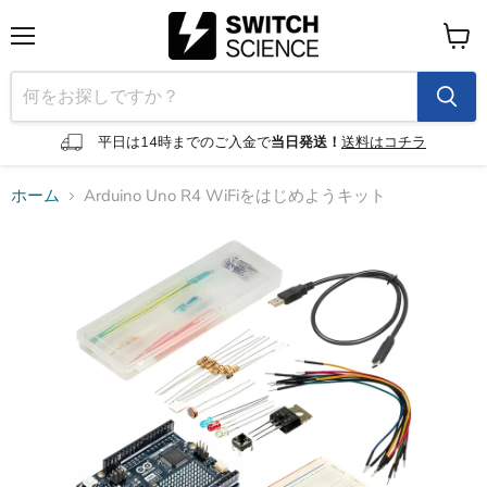
メ
カ
ニ
ー
ュ
ト
ー
を
見
平日は14時までのご入金で
当日発送！
送料はコチラ
る
ホーム
Arduino Uno R4 WiFiをはじめようキット