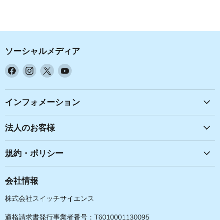
ソーシャルメディア
Facebook
Instagram
X
YouTube
で
で
で
で
見
見
見
見
つ
つ
つ
つ
インフォメーション
け
け
け
け
て
て
て
て
法人のお客様
く
く
く
く
だ
だ
だ
だ
規約・ポリシー
さ
さ
さ
さ
い
い
い
い
会社情報
株式会社スイッチサイエンス
適格請求書発行事業者番号：T6010001130095