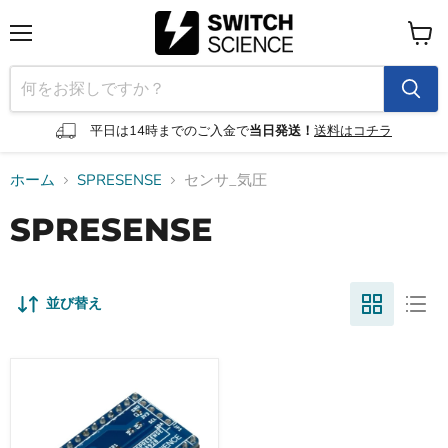
メ
カ
ニ
ー
ュ
ト
ー
を
見
平日は14時までのご入金で
当日発送！
送料はコチラ
る
ホーム
SPRESENSE
センサ_気圧
SPRESENSE
並び替え
SPRESENSE
ア
ド
オ
ン