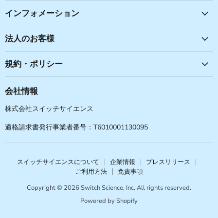
見
見
見
見
つ
つ
つ
つ
インフォメーション
け
け
け
け
て
て
て
て
法人のお客様
く
く
く
く
だ
だ
だ
だ
規約・ポリシー
さ
さ
さ
さ
い
い
い
い
会社情報
株式会社スイッチサイエンス
適格請求書発行事業者番号：T6010001130095
スイッチサイエンスについて
企業情報
プレスリリース
ご利用方法
免責事項
Copyright © 2026 Switch Science, Inc. All rights reserved.
Powered by Shopify