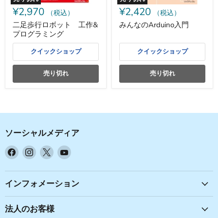
プ
¥2,970
¥2,420
ロ
（税込）
（税込）
グ
二足歩行ロボット 工作&
みんなのArduino入門
ラ
プログラミング
ミ
ン
グ
クイックショップ
クイックショップ
売り切れ
売り切れ
ソーシャルメディア
Facebook
Instagram
X
YouTube
で
で
で
で
見
見
見
見
つ
つ
つ
つ
インフォメーション
け
け
け
け
て
て
て
て
法人のお客様
く
く
く
く