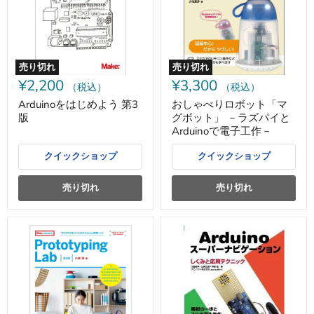
よ
ロ
う
ボ
第
ッ
3
ト
版
「マ
グ
売り切れ
売り切れ
ボ
¥2,200
¥3,300
ッ
（税込）
（税込）
ト」
Arduinoをはじめよう 第3
おしゃべりロボット「マ
－
版
グボット」 －ラズパイと
ラ
ズ
Arduinoで電子工作－
パ
イ
クイックショップ
クイックショップ
と
Arduino
で
売り切れ
売り切れ
電
子
工
Prototyping
Arduino
作
Lab
ス
－
第
ー
2
パ
版
ー
ナ
ビ
ゲ