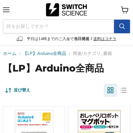
メ
カ
ニ
ー
ュ
ト
ー
を
見
平日は14時までのご入金で
当日発送！
送料はコチラ
る
ホーム
【LP】Arduino全商品
用途/カテゴリ_書籍
【LP】Arduino全商品
並び替え
Arduino
お
を
し
は
ゃ
じ
べ
め
り