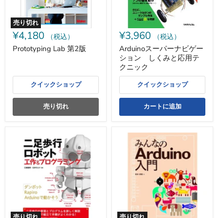
ー
シ
ョ
売り切れ
ン
¥4,180
¥3,960
し
（税込）
（税込）
く
Prototyping Lab 第2版
Arduinoスーパーナビゲー
み
ション しくみと応用テ
と
応
クニック
用
テ
クイックショップ
クイックショップ
ク
ニ
ッ
売り切れ
カートに追加
ク
二
み
足
ん
歩
な
行
の
ロ
Arduino
ボ
入
ッ
門
ト
工
作
&
売り切れ
売り切れ