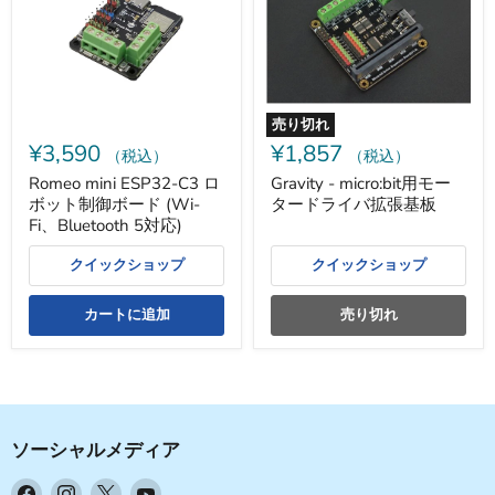
ロ
モ
ボ
ー
ッ
タ
ト
ー
制
ド
御
ラ
ボ
イ
売り切れ
ー
バ
¥3,590
¥1,857
ド
拡
（税込）
（税込）
(Wi-
張
Romeo mini ESP32-C3 ロ
Gravity - micro:bit用モー
Fi、
基
ボット制御ボード (Wi-
タードライバ拡張基板
Bluetooth
板
5
Fi、Bluetooth 5対応)
対
応)
クイックショップ
クイックショップ
カートに追加
売り切れ
ソーシャルメディア
Facebook
Instagram
X
YouTube