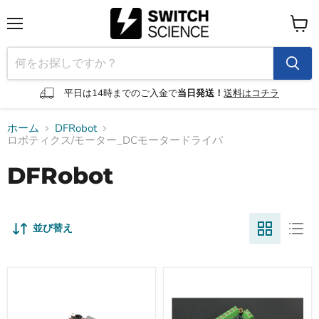
メ
カ
ニ
ー
ュ
ト
ー
を
見
平日は14時までのご入金で
当日発送！
送料はコチラ
る
ホーム
DFRobot
ロボティクス/モーター_DCモータードライバ
DFRobot
並び替え
Romeo
Gravity
mini
-
ESP32-
micro:bit
C3
用