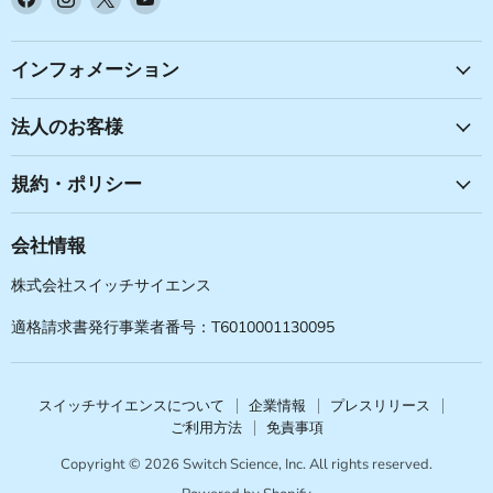
で
で
で
で
見
見
見
見
つ
つ
つ
つ
インフォメーション
け
け
け
け
て
て
て
て
法人のお客様
く
く
く
く
だ
だ
だ
だ
規約・ポリシー
さ
さ
さ
さ
い
い
い
い
会社情報
株式会社スイッチサイエンス
適格請求書発行事業者番号：T6010001130095
スイッチサイエンスについて
企業情報
プレスリリース
ご利用方法
免責事項
Copyright © 2026 Switch Science, Inc. All rights reserved.