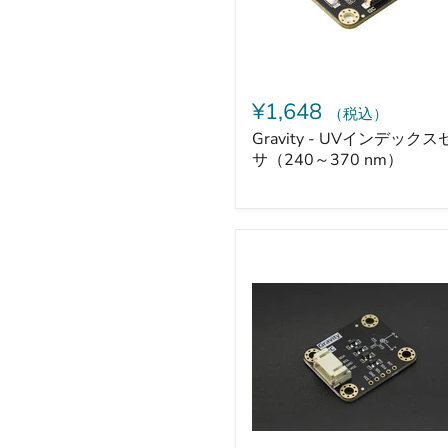
ク
ス
セ
ン
サ
（240
¥1,648
（税込）
～
370
Gravity - UVインデック
nm）
サ（240～370 nm）
Gravity
-
BMM350
搭
載
AR/VR
用
3
軸
地
磁