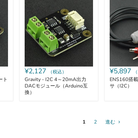
Gravity
ENS160
ュ
-
搭
ー
I2C
載
ル
4
屋
（I2C
～
内
接
20mA
空
続）
出
気
力
質
DAC
セ
モ
ン
ジ
サ
ュ
（I2C）
ー
¥2,127
¥5,897
（税込）
（
ル
（Arduino
ポート
Gravity - I2C 4～20mA出力
ENS160搭
互
DACモジュール（Arduino互
サ（I2C）
換）
換）
1
2
進む