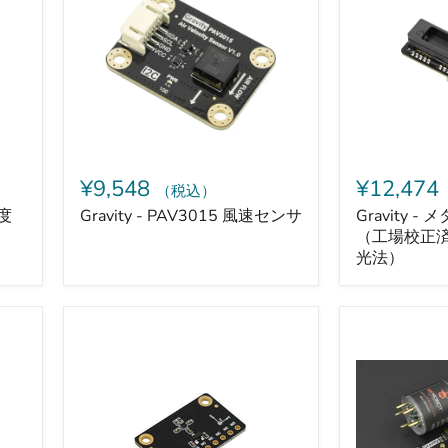
風
タ
速
ン
セ
ガ
ン
ス
サ
セ
ン
サ
（工
場
校
¥9,548
¥12,474
（税込）
正
済、
湿度
Gravity - PAV3015 風速センサ
Gravity 
レ
（工場校正
ー
光法）
ザ
吸
収
分
Fermion
Gravity
光
-
-
法）
BMM350
硫
搭
化
載
水
AR/VR
素
用
セ