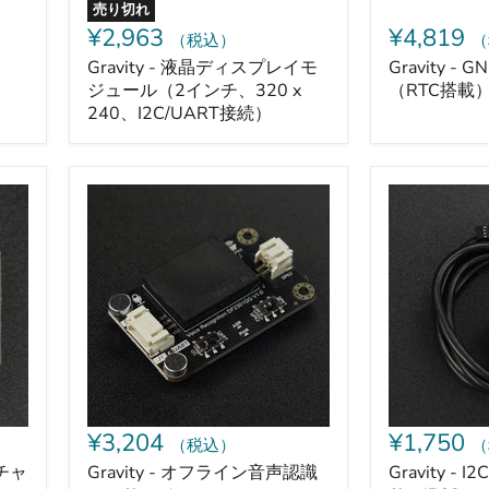
ジ
売り切れ
ュ
¥2,963
¥4,819
（税込）
（
ー
ル
Gravity - 液晶ディスプレイモ
Gravity -
（2
ジュール（2インチ、320 x
（RTC搭載
イ
240、I2C/UART接続）
ン
チ、
320
x
Gravity
Gravity
240、
-
-
I2C/UART
オ
I2C
接
フ
接
続）
ラ
続
イ
環
ン
境
音
光
声
セ
認
ン
識
サ
セ
（IP68）
ン
¥3,204
¥1,750
（税込）
（
サ
モ
スチャ
Gravity - オフライン音声認識
Gravity -
ジ