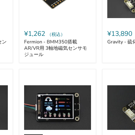
3
ン
軸
サ
地
磁
気
セ
¥1,262
¥13,890
（税込）
ン
サ
スセン
Fermion - BMM350搭載
Gravity 
モ
AR/VR用 3軸地磁気センサモ
ジ
ジュール
ュ
ー
ル
Gravity
Gravity
-
-
液
GNSS
晶
モ
デ
ジ
ィ
ュ
ス
ー
プ
ル
レ
（RTC
イ
搭
モ
載）