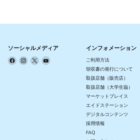
ソーシャルメディア
インフォメーション
Facebook
Instagram
X
YouTube
ご利用方法
で
で
で
で
領収書の発行について
見
見
見
見
取扱店舗（販売店）
つ
つ
つ
つ
取扱店舗（大学生協）
け
け
け
け
マーケットプレイス
て
て
て
て
く
く
く
く
エイドステーション
だ
だ
だ
だ
デジタルコンテンツ
さ
さ
さ
さ
採用情報
い
い
い
い
FAQ