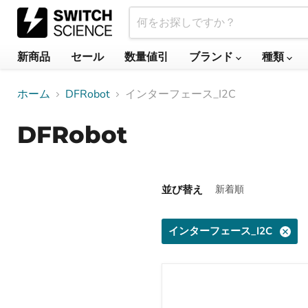
新商品
セール
数量値引
ブランド
種類
ホーム
DFRobot
インターフェース_I2C
DFRobot
並び替え
インターフェース_I2C
Gravity
-
STCC4