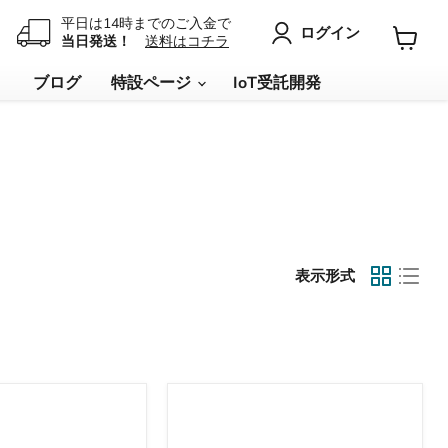
平日は14時までのご入金で
ログイン
当日発送！
送料はコチラ
カ
ー
リ
ブログ
特設ページ
IoT受託開発
ト
を
見
る
表示形式
Gravity
-
I2C