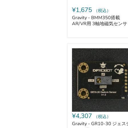
気
セ
¥1,675
（税込）
ン
サ
Gravity - BMM350搭載
AR/VR用 3軸地磁気センサ
Gravity
-
GR10-
30
ジ
ェ
ス
チ
ャ
ー
セ
ン
サ
¥4,307
（税込）
モ
ジ
Gravity - GR10-30 ジェ
ュ