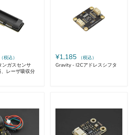
ア
ド
レ
ス
シ
フ
タ
¥1,185
（税込）
（税込）
- メタンガスセンサ
Gravity - I2Cアドレスシフタ
済、レーザ吸収分
Gravity
-
BME688
搭
載
AI
環