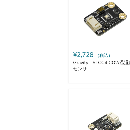
CO2/
温
湿
度
セ
ン
サ
¥2,728
（税込）
Gravity - STCC4 CO2/温
センサ
Gravity
-
UV
イ
ン
デ
ッ