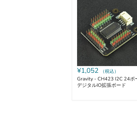
Gravity
-
CH423
I2C
24
ポ
ー
ト
デ
ジ
タ
ル
IO
¥1,052
（税込）
拡
張
Gravity - CH423 I2C 24
ボ
デジタルIO拡張ボード
ー
ド