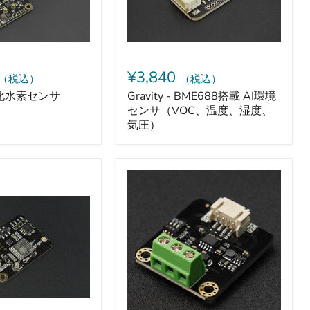
境
セ
ン
サ
（VOC、
温
¥3,840
（税込）
（税込）
度、
湿
- 硫化水素センサ
Gravity - BME688搭載 AI環境
度、
センサ（VOC、温度、湿度、
気
気圧）
圧）
Gravity
-
GP8413
2ch
15bit
I2C
0
～
5V/10V
DAC
モ