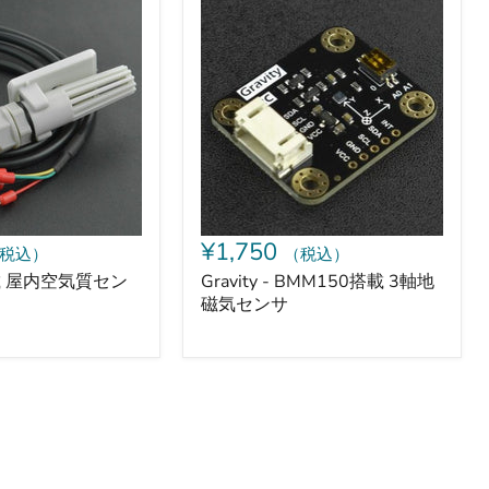
Gravity
-
BMM150
搭
載
3
軸
地
磁
気
セ
ン
サ
¥1,750
税込）
（税込）
載 屋内空気質セン
Gravity - BMM150搭載 3軸地
磁気センサ