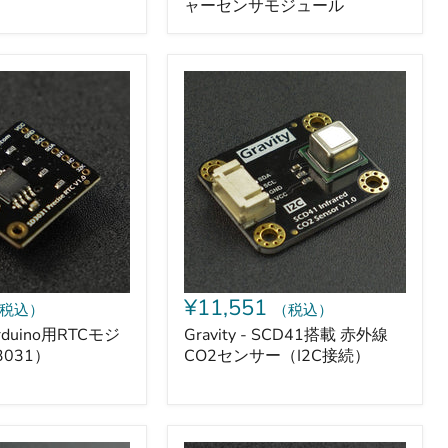
ャーセンサモジュール
ー
ル
Gravity
-
SCD41
搭
載
赤
外
線
CO2
セ
）
ン
サ
ー
¥11,551
税込）
（税込）
（I2C
接
 Arduino用RTCモジ
Gravity - SCD41搭載 赤外線
続）
031）
CO2センサー（I2C接続）