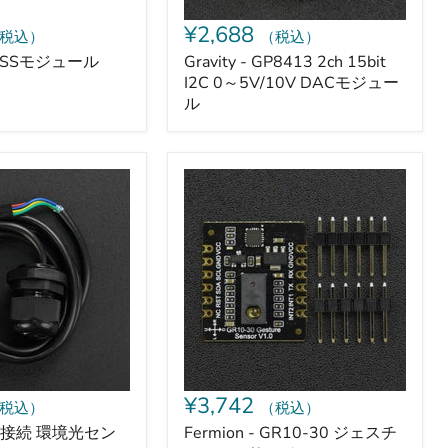
ジ
ュ
¥2,688
税込）
（税込）
ー
ル
 GNSSモジュール
Gravity - GP8413 2ch 15bit
）
I2C 0～5V/10V DACモジュー
ル
Fermion
-
GR10-
30
ジ
ェ
ス
チ
ャ
ー
セ
ン
サ
¥3,742
税込）
（税込）
モ
ジ
 I2C接続 環境光セン
Fermion - GR10-30 ジェスチ
ュ