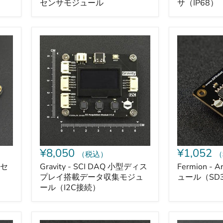
センサモジュール
サ（IP68）
ュ
ー
ル
Gravity
Fermion
-
-
SCI
Arduino
DAQ
用
小
RTC
型
モ
デ
ジ
ィ
ュ
ス
ー
プ
ル
レ
（SD3031
イ
搭
¥8,050
¥1,052
（税込）
（
載
デ
光セ
Gravity - SCI DAQ 小型ディス
Fermion -
ー
プレイ搭載データ収集モジュ
ュール（SD3
タ
ール（I2C接続）
収
集
モ
ジ