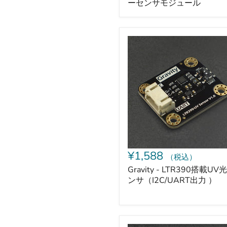
ーセンサモジュール
ー
ル
Gravity
-
LTR390
搭
載
UV
光
セ
ン
サ
（I2C/UART
出
力
¥1,588
（税込）
）
Gravity - LTR390搭載UV
ンサ（I2C/UART出力 ）