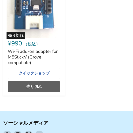
on
adapter
for
M5StickV
(Grove
compatible)
売り切れ
¥990
（税込）
Wi-Fi add-on adapter for
M5StickV (Grove
compatible)
クイックショップ
売り切れ
ソーシャルメディア