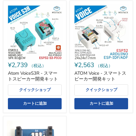
Atom
ATOM
VoiceS3R
Voice
-
-
ス
ス
マ
マ
ー
ー
ト
ト
ス
ス
ピ
ピ
ー
ー
カ
カ
ー
ー
¥2,739
¥2,563
開
開
（税込）
（税込）
発
発
Atom VoiceS3R - スマー
ATOM Voice - スマートス
キ
キ
トスピーカー開発キット
ピーカー開発キット
ッ
ッ
ト
ト
クイックショップ
クイックショップ
カートに追加
カートに追加
Wi-
Fi
add-