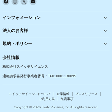
Facebook
Instagram
X
YouTube
で
で
で
で
見
見
見
見
つ
つ
つ
つ
インフォメーション
け
け
け
け
て
て
て
て
法人のお客様
く
く
く
く
だ
だ
だ
だ
規約・ポリシー
さ
さ
さ
さ
い
い
い
い
会社情報
株式会社スイッチサイエンス
適格請求書発行事業者番号：T6010001130095
スイッチサイエンスについて
企業情報
プレスリリース
ご利用方法
免責事項
Copyright © 2026 Switch Science, Inc. All rights reserved.