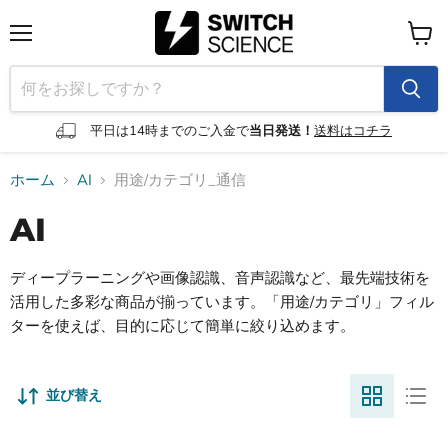
メ
カ
ニ
ー
ュ
ト
ー
を
見
平日は14時までのご入金で
当日発送！
送料はコチラ
る
ホーム
AI
用途/カテゴリ_通信
AI
ディープラーニングや画像認識、音声認識など、最先端技術を
活用した多彩な商品が揃っています。「用途/カテゴリ」フィル
ターを使えば、目的に応じて簡単に絞り込めます。
並び替え