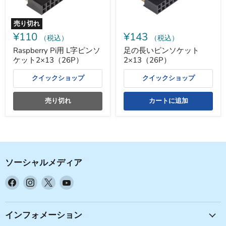
ケ
ッ
ッ
ト
ト
2×13（26P）
売り切れ
2×13（26P）
¥110
¥143
（税込）
（税込）
Raspberry Pi用 L字ピンソ
足の長いピンソケット
ケット2×13（26P）
2×13（26P）
クイックショップ
クイックショップ
売り切れ
カートに追加
ソーシャルメディア
Facebook
Instagram
X
YouTube
で
で
で
で
見
見
見
見
つ
つ
つ
つ
インフォメーション
け
け
け
け