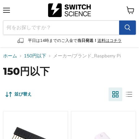
メ
カ
ニ
ー
ュ
ト
ー
を
見
平日は14時までのご入金で
当日発送！
送料はコチラ
る
ホーム
150円以下
メーカー/ブランド_Raspberry Pi
150円以下
並び替え
Pico
USB
用
micro-
の
B（オ
20
ス）
ピ
を