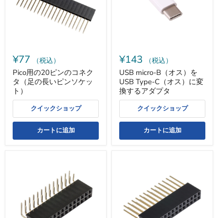
ン
USB
の
Type-
コ
C（オ
ネ
ス）
ク
に
タ
変
（足
換
¥77
¥143
の
す
（税込）
（税込）
長
る
Pico用の20ピンのコネク
USB micro-B（オス）を
い
ア
タ（足の長いピンソケッ
USB Type-C（オス）に変
ピ
ダ
ン
プ
ト）
換するアダプタ
ソ
タ
ケ
クイックショップ
クイックショップ
ッ
ト）
カートに追加
カートに追加
Raspberry
足
Pi
の
用
長
L
い
字
ピ
ピ
ン
ン
ソ
ソ
ケ