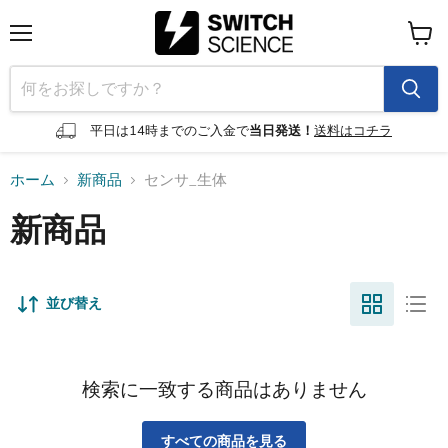
メ
カ
ニ
ー
ュ
ト
ー
を
見
平日は14時までのご入金で
当日発送！
送料はコチラ
る
ホーム
新商品
センサ_生体
新商品
並び替え
検索に一致する商品はありません
すべての商品を見る