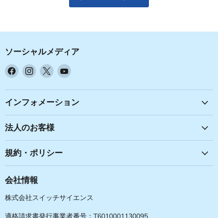
ソーシャルメディア
Facebook
Instagram
X
YouTube
で
で
で
で
見
見
見
見
つ
つ
つ
つ
インフォメーション
け
け
け
け
て
て
て
て
法人のお客様
く
く
く
く
だ
だ
だ
だ
規約・ポリシー
さ
さ
さ
さ
い
い
い
い
会社情報
株式会社スイッチサイエンス
適格請求書発行事業者番号：T6010001130095