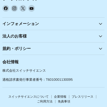
Facebook
Instagram
X
YouTube
で
で
で
で
見
見
見
見
つ
つ
つ
つ
インフォメーション
け
け
け
け
て
て
て
て
法人のお客様
く
く
く
く
だ
だ
だ
だ
規約・ポリシー
さ
さ
さ
さ
い
い
い
い
会社情報
株式会社スイッチサイエンス
適格請求書発行事業者番号：T6010001130095
スイッチサイエンスについて
企業情報
プレスリリース
ご利用方法
免責事項