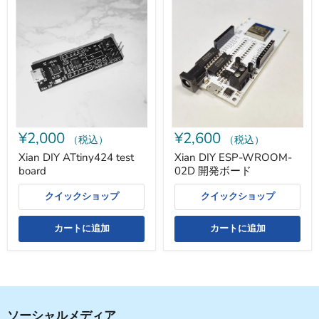
Xian
Xian
DIY
DIY
ATtiny424
ESP-
test
WROOM-
board
02D
開
発
ボ
ー
ド
¥2,000
¥2,600
（税込）
（税込）
Xian DIY ATtiny424 test
Xian DIY ESP-WROOM-
board
02D 開発ボード
クイックショップ
クイックショップ
カートに追加
カートに追加
ソーシャルメディア