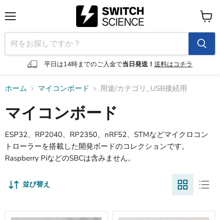
メ
カ
ニ
ー
ュ
ト
ー
を
見
平日は14時までのご入金で
当日発送！
送料はコチラ
る
ホーム
マイコンボード
用途/カテゴリ_USB接続用
マイコンボード
ESP32、RP2040、RP2350、nRF52、STMなどマイクロコン
トローラーを搭載した開発ボードのコレクションです。
Raspberry PiなどのSBCは含みません。
並び替え