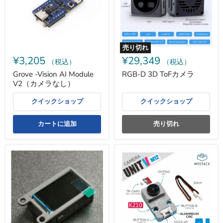
V2（カ
メ
メ
ラ
ラ
な
し）
売り切れ
¥3,205
¥29,349
（税込）
（税込）
Grove -Vision AI Module
RGB-D 3D ToFカメラ
V2（カメラなし）
クイックショップ
クイックショップ
カートに追加
売り切れ
3D
UnitV
ToF
AI
Depth
Camera（OV7740、
カ
M12
メ
レ
ラ
ン
（1.14
ズ
イ
版）
ン