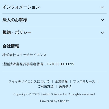
見
見
見
見
つ
つ
つ
つ
インフォメーション
け
け
け
け
て
て
て
て
法人のお客様
く
く
く
く
だ
だ
だ
だ
規約・ポリシー
さ
さ
さ
さ
い
い
い
い
会社情報
株式会社スイッチサイエンス
適格請求書発行事業者番号：T6010001130095
スイッチサイエンスについて
企業情報
プレスリリース
ご利用方法
免責事項
Copyright © 2026 Switch Science, Inc. All rights reserved.
Powered by Shopify