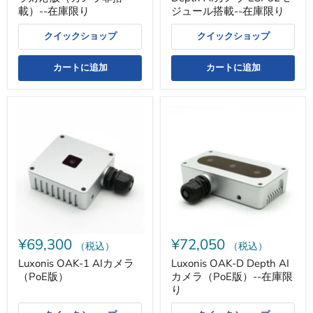
庫
載-
ジュール搭載--在庫限り
載）--在庫限り
限
-
り
在
クイックショップ
庫
クイックショップ
限
り
カートに追加
カートに追加
Luxonis
Luxonis
OAK-
OAK-
1
D
AI
Depth
カ
AI
メ
カ
ラ
メ
（PoE
ラ
版）
（PoE
版）-
-
在
¥69,300
¥72,050
庫
（税込）
（税込）
限
Luxonis OAK-1 AIカメラ
Luxonis OAK-D Depth AI
り
（PoE版）
カメラ（PoE版）--在庫限
り