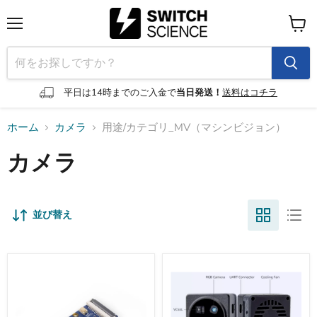
メ
カ
ニ
ー
ュ
ト
ー
を
見
平日は14時までのご入金で
当日発送！
送料はコチラ
る
ホーム
カメラ
用途/カテゴリ_MV（マシンビジョン）
カメラ
並び替え
Grove
RGB-
-
D
Vision
3D
AI
ToF
Module
カ