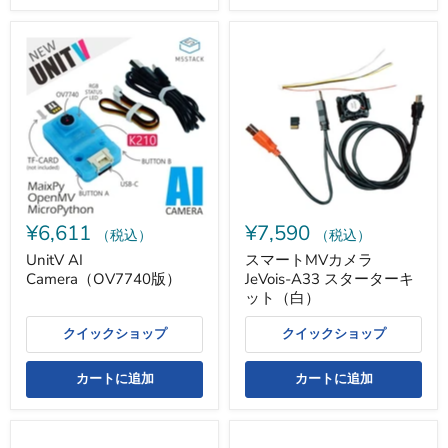
UnitV
ス
AI
マ
Camera（OV7740
ー
版）
ト
MV
カ
メ
ラ
JeVois-
A33
ス
タ
¥6,611
¥7,590
ー
（税込）
（税込）
タ
UnitV AI
スマートMVカメラ
ー
Camera（OV7740版）
JeVois-A33 スターターキ
キ
ッ
ット（白）
ト
（白）
クイックショップ
クイックショップ
カートに追加
カートに追加
ス
ス