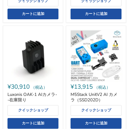
クイックショップ
クイックショップ
カートに追加
カートに追加
Luxonis
M5Stack
OAK-
UnitV2
1
AI
AI
カ
カ
メ
メ
ラ
ラ-
（SSD202D）
-
在
庫
限
り
¥30,910
¥13,915
（税込）
（税込）
Luxonis OAK-1 AIカメラ-
M5Stack UnitV2 AI カメ
-在庫限り
ラ（SSD202D）
クイックショップ
クイックショップ
カートに追加
カートに追加