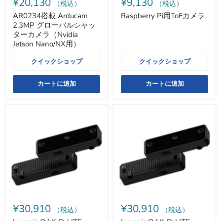
¥20,130
¥9,130
ッ
（税込）
（税込）
タ
AR0234搭載 Arducam
Raspberry Pi用ToFカメラ
ー
2.3MP グローバルシャッ
カ
メ
ターカメラ（Nvidia
ラ
Jetson Nano/NX用）
（Nvidia
Jetson
クイックショップ
クイックショップ
Nano/NX
用）
カートに追加
カートに追加
Luxonis
Luxonis
OAK-
OAK-
D-
D-
LITE
LITE
Depth
Depth
AI
AI
カ
カ
メ
メ
ラ
ラ
（固
（自
定
動
焦
焦
¥30,910
¥30,910
点
点
（税込）
（税込）
版）
版）-