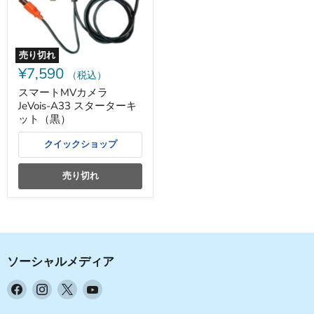
メ
ラ
JeVois-
A33
ス
売り切れ
タ
¥7,590
ー
（税込）
タ
スマートMVカメラ
ー
JeVois-A33 スターターキ
キ
ッ
ット（黒）
ト
（黒）
クイックショップ
売り切れ
ソーシャルメディア
Facebook
Instagram
X
YouTube
で
で
で
で