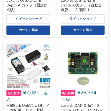
Luxonis OAK-D-LITE
Luxonis OAK-D-LITE
-
Depth AIカメラ（固定焦
Depth AIカメラ（自動焦
在
庫
点版）
点版）--在庫限り
限
り
クイックショップ
クイックショップ
カートに追加
カートに追加
M5Stack
Luxonis
UnitV2
OAK-
USB
D-
カ
IoT-
メ
40
ラ
Depth
対
AI
応
カ
版
メ
（カ
ラ
メ
ESP32
ラ
モ
¥7,081
¥26,994
非
ジ
（税
処分特価
処分特価
搭
ュ
（税込）
込）
載）-
ー
-
ル
Luxonis OAK-D-IoT-40
M5Stack UnitV2 USBカメ
在
搭
Depth AIカメラ ESP32モ
ラ対応版（カメラ非搭