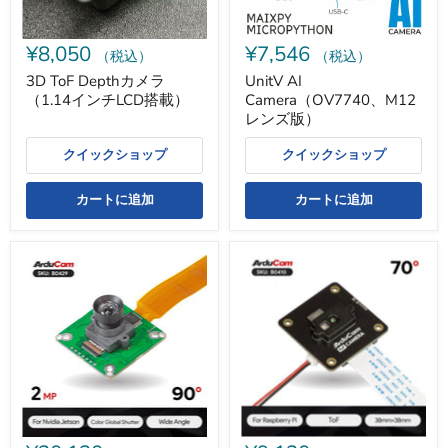
チ
LCD
搭
¥8,050
¥7,546
載）
（税込）
（税込）
3D ToF Depthカメラ
UnitV AI
（1.14インチLCD搭載）
Camera（OV7740、M12
レンズ版）
クイックショップ
クイックショップ
カートに追加
カートに追加
AR0234
Raspberry
搭
Pi
載
用
Arducam
ToF
2.3MP
カ
グ
メ
ロ
ラ
ー
バ
ル
シ
ャ