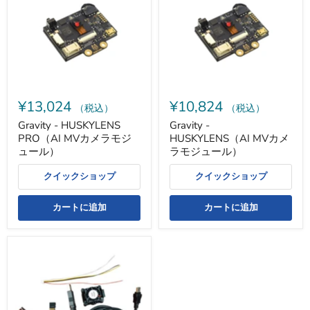
PRO（AI
MV
MV
カ
カ
メ
メ
ラ
ラ
モ
モ
ジ
ジ
ュ
ュ
ー
ー
ル）
¥13,024
¥10,824
ル）
（税込）
（税込）
Gravity - HUSKYLENS
Gravity -
PRO（AI MVカメラモジ
HUSKYLENS（AI MVカメ
ュール）
ラモジュール）
クイックショップ
クイックショップ
カートに追加
カートに追加
ス
マ
ー
ト
MV
カ