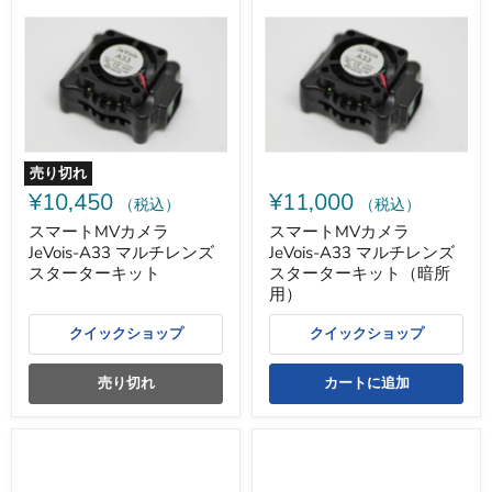
マ
マ
ー
ー
ト
ト
MV
MV
カ
カ
メ
メ
ラ
ラ
JeVois-
JeVois-
A33
A33
マ
マ
売り切れ
ル
ル
¥10,450
¥11,000
チ
チ
（税込）
（税込）
レ
レ
スマートMVカメラ
スマートMVカメラ
ン
ン
JeVois-A33 マルチレンズ
JeVois-A33 マルチレンズ
ズ
ズ
ス
ス
スターターキット
スターターキット（暗所
タ
タ
用）
ー
ー
タ
タ
クイックショップ
クイックショップ
ー
ー
キ
キ
ッ
ッ
売り切れ
カートに追加
ト
ト
（暗
所
用）
Gravity
Gravity
-
-
HUSKYLENS
HUSKYLENS（AI