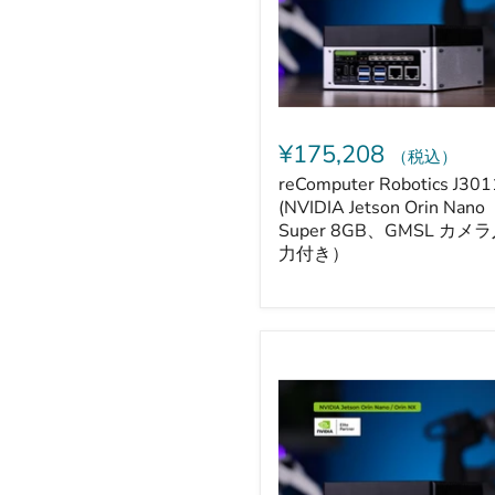
Orin
Nano
Super
8GB、
GMSL
カ
メ
ラ
¥175,208
（税込）
入
力
reComputer Robotics J301
付
(NVIDIA Jetson Orin Nano
き）
Super 8GB、GMSL カメ
力付き）
reComputer
Robotics
J4012（NVIDIA
Jetson
Orin
NX
16GB、