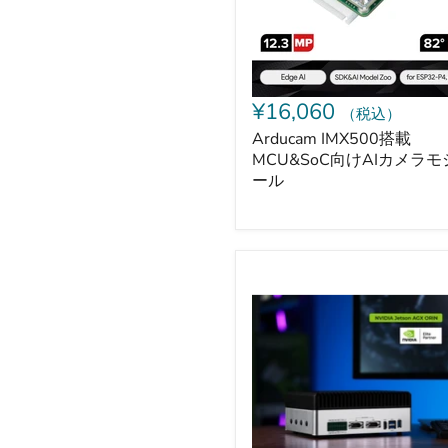
AI
カ
メ
ラ
モ
ジ
¥16,060
（税込）
ュ
ー
Arducam IMX500搭載
ル
MCU&SoC向けAIカメラモ
ール
reComputer
Robotics
J5012（NVIDIA
Jetson
AGX
Orin
64GB、
GMSL
カ
メ