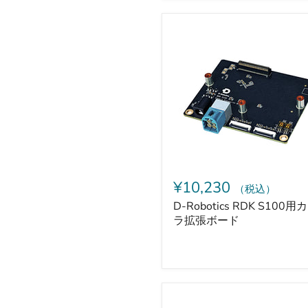
D-
Robotics
RDK
S100
用
カ
メ
ラ
拡
張
ボ
ー
ド
¥10,230
（税込）
D-Robotics RDK S100用
ラ拡張ボード
Arducam