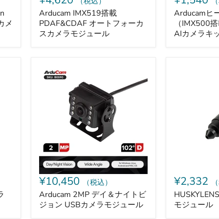
¥4,620
¥1,540
（税込）
（
カ
イ
メ
ン
on
Arducam IMX519搭載
Arducam
ラ
ワ
Iカメ
PDAF&CDAF オートフォーカ
（IMX500
モ
ン
スカメラモジュール
AIカメラキ
ジ
AI
ュ
カ
ー
メ
ル
ラ
Arducam
HUSKYLENS
キ
2MP
2
ッ
デ
用
ト
イ
顕
用）
＆
微
ナ
鏡
イ
カ
ト
メ
ビ
ラ
ジ
モ
ョ
ジ
ン
ュ
USB
ー
¥10,450
¥2,332
（税込）
（
カ
ル
メ
ラ
Arducam 2MP デイ＆ナイトビ
HUSKYLE
ラ
ジョン USBカメラモジュール
モジュール
モ