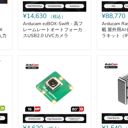
ー
セ
ト
キ
オ
ュ
¥14,630
¥88,770
（税込）
ー
リ
ト
テ
Arducam ezBOX-Swift - 高フ
Arducam Ra
フ
ィ
X
レームレートオートフォーカ
載 屋外用A
ォ
カ
入力
スUSB2.0 UVCカメラ
ラキット（IP
ー
メ
カ
ラ
ス
キ
USB2.0
ッ
UVC
ト
Arducam
Arducam
カ
（IP66、
IMX519
ヒ
メ
PoE）
搭
ー
ラ
載
ト
PDAF&CDAF
シ
オ
ン
ー
ク
ト
（IMX500
フ
搭
ォ
載
ー
オ
カ
ー
ス
ル