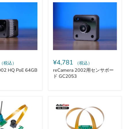
2002
PoE
用
/USB
セ
給
ン
電）
サ
ボ
ー
ド
GC2053
¥4,781
（税込）
（税込）
002 HQ PoE 64GB
reCamera 2002用センサボー
ド GC2053
Arducam
2.3MP
Jetson
Orin
Nano/NX