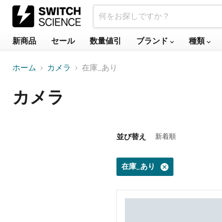
新商品
セール
数量値引
ブランド
種類
ホーム
カメラ
在庫_あり
カメラ
並び替え
在庫_あり
Gemini
435le
-