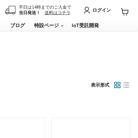
平日は14時までのご入金で
ログイン
当日発送！
送料はコチラ
カ
ー
リ
ブログ
特設ページ
IoT受託開発
ト
を
見
る
表示形式
1MP
GMSL
カ