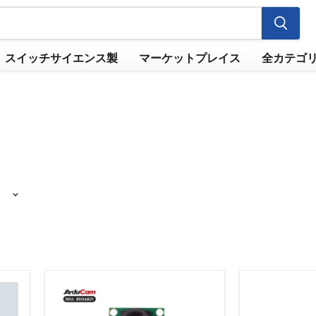
スイッチサイエンス製
マーケットプレイス
全カテゴ
Arducam
MAX9296
5MP
搭
ミ
載