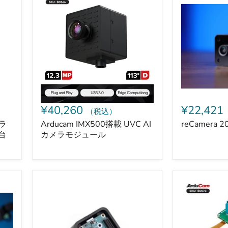
IMX500
2002
搭
HQ
載
PoE
UVC
64GB
AI
カ
メ
ラ
モ
ジ
ュ
ー
¥40,260
¥22,421
（税込）
ル
メラ
Arducam IMX500搭載 UVC AI
reCamera 2
台
カメラモジュール
reCamera
Arducam
2002
GMSL2
用
対
PoE
応
付
2.3MP