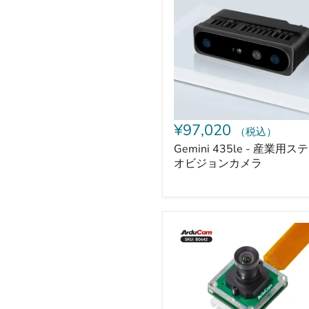
産
業
用
ス
テ
レ
オ
ビ
ジ
ョ
¥97,020
（税込）
ン
カ
Gemini 435le - 産業用ス
メ
オビジョンカメラ
ラ
Arducam
IMX500
搭
載
MCU&SoC
向
け