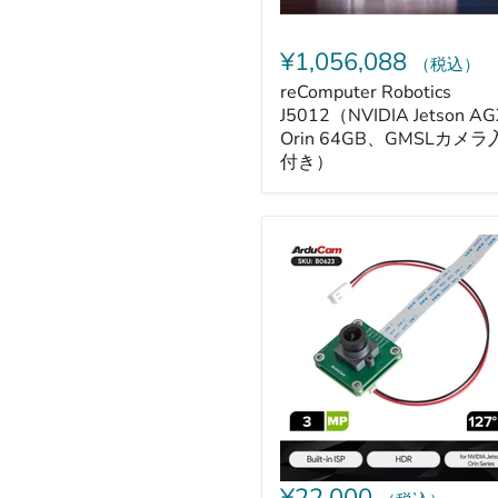
ラ
入
力
¥1,056,088
（税込）
付
き）
reComputer Robotics
J5012（NVIDIA Jetson AG
Orin 64GB、GMSLカメラ
付き）
Arducam
ISX031
搭
載
Jetson
Orin
Nano/NX
用
3MP
MIPI
カ
メ
ラ