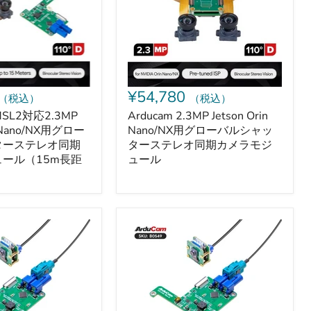
用
グ
ロ
ー
バ
ル
シ
ャ
¥54,780
（税込）
（税込）
ッ
タ
MSL2対応2.3MP
Arducam 2.3MP Jetson Orin
ー
in Nano/NX用グロー
Nano/NX用グローバルシャッ
ス
ターステレオ同期
ターステレオ同期カメラモジ
テ
ール（15m長距
ュール
レ
）
オ
同
期
カ
ArduCAM
メ
GMSL2
ラ
対
モ
応
ジ
8MP
ュ
Raspberry
ー
Pi
ル