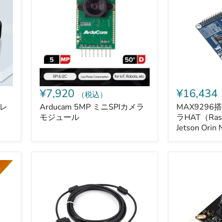
ニ
2ch
SPI
GMSL
カ
カ
メ
メ
ラ
ラ
モ
HAT（Raspb
ジ
Pi
ュ
5、
ー
Jetson
ル
Orin
¥7,920
¥16,434
（税込）
NX/Nano
用）
テレ
Arducam 5MP ミニSPIカメラ
MAX9296搭
モジュール
ラHAT（Rasp
Jetson Ori
2MP
GC2093
HDR
搭
USB
載
カ
USB
メ
カ
ラ
メ
モ
ラ