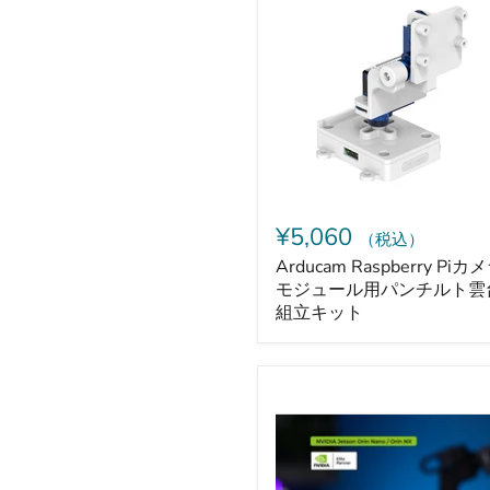
Raspberry
Pi
カ
メ
ラ
モ
ジ
ュ
ー
ル
用
パ
¥5,060
（税込）
ン
チ
Arducam Raspberry Piカ
ル
モジュール用パンチルト雲
ト
組立キット
雲
台
組
立
reComputer
キ
Robotics
ッ
J3011
ト
(NVIDIA
Jetson