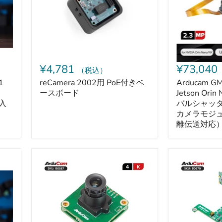
き
Jetson
ベ
Orin
ー
Nano/NX
ス
用
ボ
グ
ー
ロ
ド
ー
バ
¥4,781
¥73,040
（税込）
ル
シ
1
reCamera 2002用 PoE付きベ
Arducam G
ャ
ースボード
Jetson Or
ッ
ラ入
バルシャッ
タ
カメラモジュ
ー
離伝送対応
ス
テ
レ
オ
Arducam
ArduCAM
同
IMX678
GMSL2
期
8.3MP
対
カ
UVC
応
メ
対
8MP
ラ
応
Jetson
モ
低
Orin
ジ