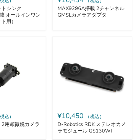
¥16,434
税込）
（税込）
ア
ダ
ヒートシンク
MAX9296A搭載 2チャンネル
プ
搭載 オールインワン
GMSLカメラアダプタ
タ
ット用）
D-
Robotics
RDK
ス
テ
レ
オ
カ
メ
ラ
モ
ジ
ュ
¥10,450
税込）
（税込）
ー
ル
NS 2用顕微鏡カメラ
D-Robotics RDK ステレオカメ
GS130WI
ラモジュール GS130WI