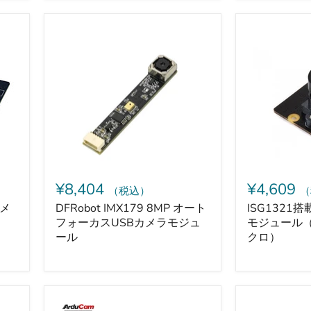
ジ
ュ
ー
DFRobot
ISG1321
ル
IMX179
搭
8MP
載
オ
1.38MP
ー
カ
ト
メ
フ
ラ
ォ
モ
ー
ジ
カ
ュ
ス
ー
USB
ル
カ
（広
¥8,404
¥4,609
（税込）
（
メ
角
ラ
95.5°
カメ
DFRobot IMX179 8MP オート
ISG1321搭
モ
/
フォーカスUSBカメラモジュ
モジュール（広
ジ
モ
ール
クロ）
ュ
ノ
ー
ク
ル
ロ）
Arducam
reCamera