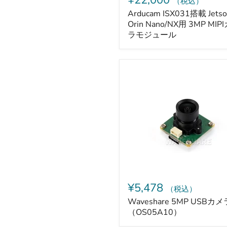
¥22,000
（税込）
モ
ジ
Arducam ISX031搭載 Jets
ュ
Orin Nano/NX用 3MP MIP
ー
ラモジュール
ル
Waveshare
5MP
USB
カ
メ
ラ
（OS05A10）
¥5,478
（税込）
Waveshare 5MP USBカメ
（OS05A10）