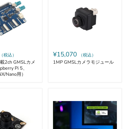
メ
ラ
モ
ジ
ュ
erry
ー
ル
¥15,070
（税込）
（税込）
載2ch GMSLカメ
1MP GMSLカメラモジュール
berry Pi 5、
n NX/Nano用）
reComputer
Robotics
J5011（NVIDIA
Jetson
AGX
Orin
32GB、