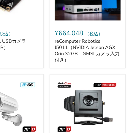
GMSL
カ
メ
ラ
入
力
¥664,048
税込）
（税込）
付
き）
載 USBカメラ
reComputer Robotics
DR）
J5011（NVIDIA Jetson AGX
Orin 32GB、GMSLカメラ入力
付き）
Arducam
ezBOX-
Klarity
-
16MP
USB2.0
UVC
カ
メ
ラ