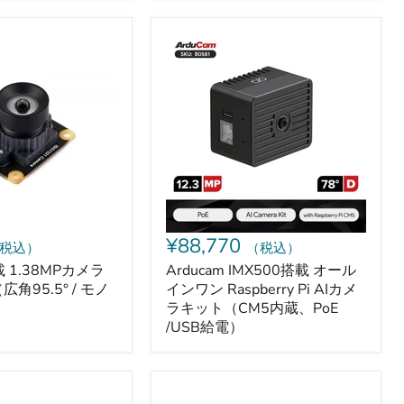
Arducam
IMX500
搭
載
オ
ー
ル
イ
ン
ワ
ン
Raspberry
Pi
¥88,770
税込）
（税込）
AI
カ
載 1.38MPカメラ
Arducam IMX500搭載 オール
メ
角95.5° / モノ
インワン Raspberry Pi AIカメ
ラ
ラキット（CM5内蔵、PoE
キ
/USB給電）
ッ
ト
（CM5
内
reCamera
蔵、