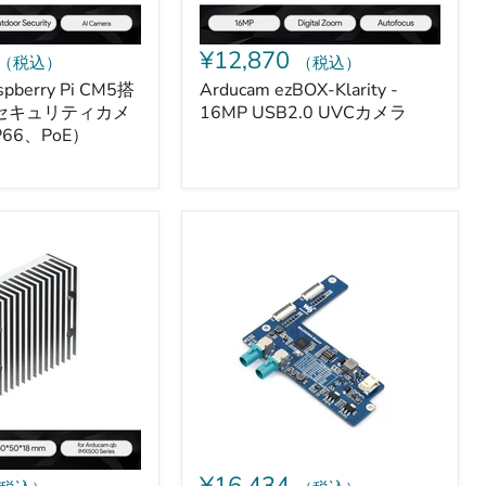
¥12,870
（税込）
（税込）
spberry Pi CM5搭
Arducam ezBOX-Klarity -
Iセキュリティカメ
16MP USB2.0 UVCカメラ
66、PoE）
MAX9296A
搭
載
2
チ
ャ
ン
ネ
ル
GMSL
カ
メ
ラ