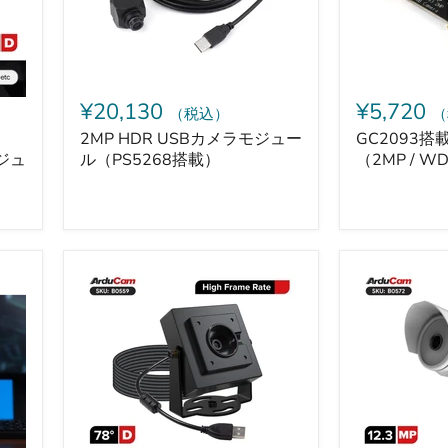
ジ
（2MP
ュ
/
ー
WDR）
ル
（PS5268
搭
¥20,130
¥5,720
（税込）
（
載）
2MP HDR USBカメラモジュー
GC2093搭
ジュ
ル（PS5268搭載）
（2MP / W
Arducam
Arducam
ezBOX-
Raspberry
Swift
Pi
-
CM5
高
搭
フ
載
レ
屋
ー
外
ム
用
レ
AI