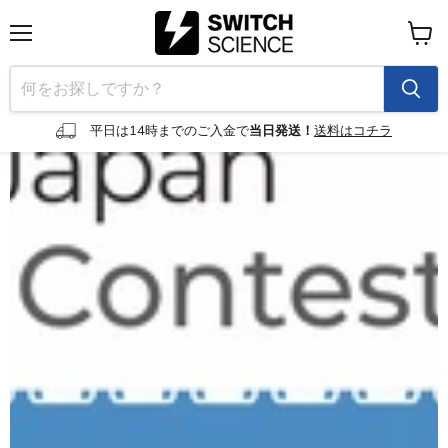
メ
カ
ニ
ー
ュ
ト
ー
を
見
平日は14時までのご入金で
当日発送！
送料はコチラ
る