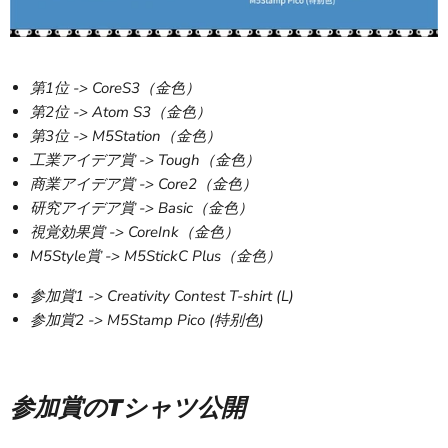
第
1
位
-> CoreS3（金色）
第
2
位
-> Atom S3
（金色）
第
3
位
-> M5Station
（金色）
工業アイデア賞
-> Tough
（金色）
商業アイデア賞
-> Core2
（金色）
研究アイデア賞
-> Basic
（金色）
視覚効果賞
-> CoreInk
（金色）
M5Style
賞
-> M5StickC Plus
（金色）
参加賞
1 -> Creativity Contest T-shirt (L)
参加賞
2 -> M5Stamp Pico (
特别色
)
参加賞のTシャツ公開