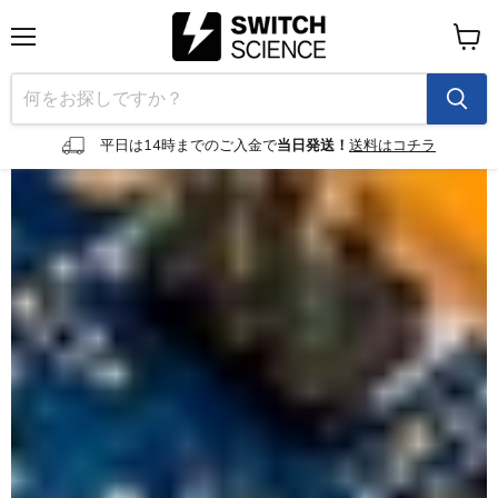
メ
カ
ニ
ー
ュ
ト
ー
を
見
平日は14時までのご入金で
当日発送！
送料はコチラ
る