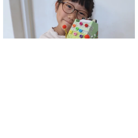
カテゴリ：
micro:bit
,
STEM
,
しゃくとり虫
,
プログラミング
,
マイクロ
ビット
,
ロボット
共有：