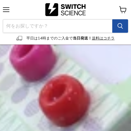
メ
カ
ニ
ー
ュ
ト
ー
を
見
平日は14時までのご入金で
当日発送！
送料はコチラ
る