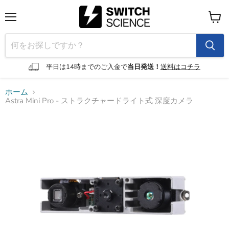
メ
カ
ニ
ー
ュ
ト
ー
を
見
平日は14時までのご入金で
当日発送！
送料はコチラ
る
ホーム
Astra Mini Pro - ストラクチャードライト式 深度カメラ