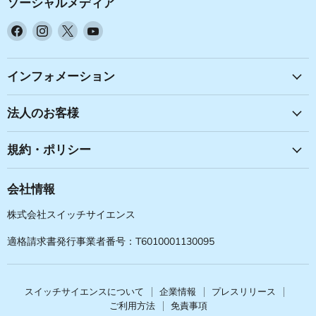
ソーシャルメディア
Facebook
Instagram
X
YouTube
で
で
で
で
見
見
見
見
つ
つ
つ
つ
インフォメーション
け
け
け
け
て
て
て
て
法人のお客様
く
く
く
く
だ
だ
だ
だ
規約・ポリシー
さ
さ
さ
さ
い
い
い
い
会社情報
株式会社スイッチサイエンス
適格請求書発行事業者番号：T6010001130095
スイッチサイエンスについて
企業情報
プレスリリース
ご利用方法
免責事項