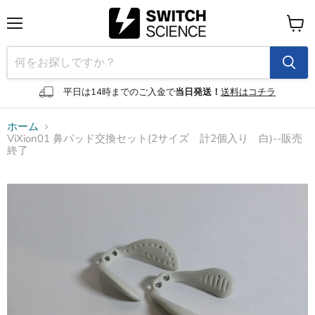
メ
カ
ニ
ー
ュ
ト
ー
を
見
平日は14時までのご入金で
当日発送！
送料はコチラ
る
ホーム
ViXion01 鼻パッド交換セット(2サイズ 計2個入り 白)--販売
終了