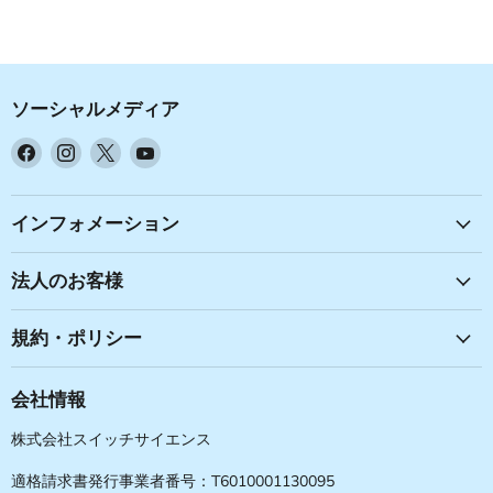
ソーシャルメディア
Facebook
Instagram
X
YouTube
で
で
で
で
見
見
見
見
つ
つ
つ
つ
インフォメーション
け
け
け
け
て
て
て
て
法人のお客様
く
く
く
く
だ
だ
だ
だ
規約・ポリシー
さ
さ
さ
さ
い
い
い
い
会社情報
株式会社スイッチサイエンス
適格請求書発行事業者番号：T6010001130095