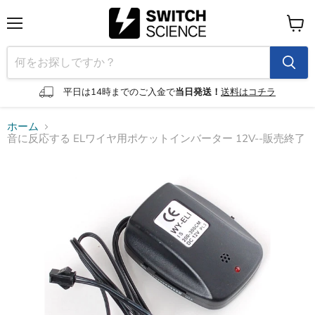
メ
カ
ニ
ー
ュ
ト
ー
を
見
平日は14時までのご入金で
当日発送！
送料はコチラ
る
ホーム
音に反応する ELワイヤ用ポケットインバーター 12V--販売終了