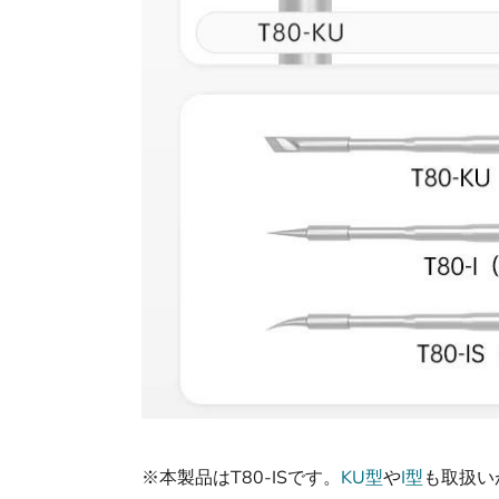
※本製品はT80-ISです。
KU型
や
I型
も取扱い