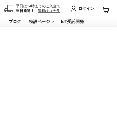
平日は14時までのご入金で
ログイン
当日発送！
送料はコチラ
カ
ー
リ
ブログ
特設ページ
IoT受託開発
ト
を
見
る