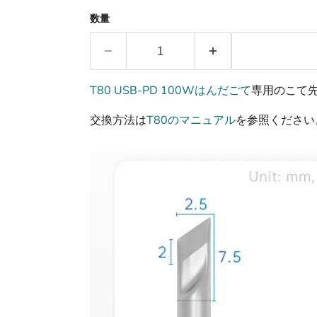
数量
T80 USB-PD 100Wはんだごて
専用のこて
交換方法は
T80のマニュアル
を参照ください