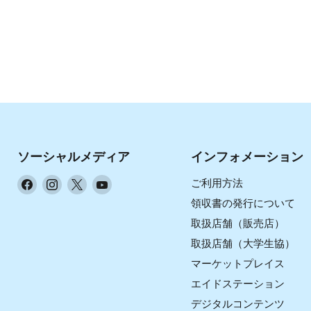
ソーシャルメディア
インフォメーション
Facebook
Instagram
X
YouTube
ご利用方法
で
で
で
で
領収書の発行について
見
見
見
見
取扱店舗（販売店）
つ
つ
つ
つ
取扱店舗（大学生協）
け
け
け
け
マーケットプレイス
て
て
て
て
く
く
く
く
エイドステーション
だ
だ
だ
だ
デジタルコンテンツ