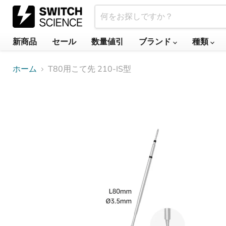
新商品
セール
数量値引
ブランド
種類
ホーム
T80用こて先 210-IS型