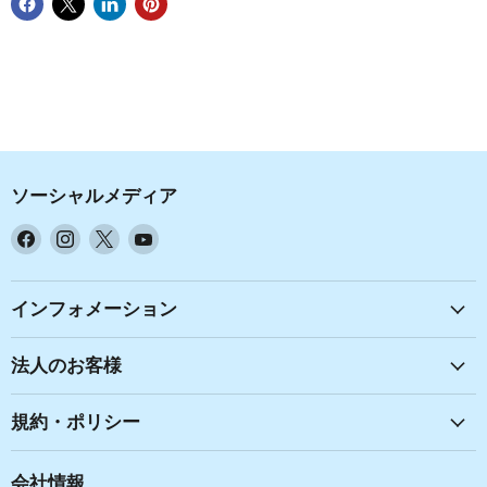
ソーシャルメディア
Facebook
Instagram
X
YouTube
で
で
で
で
見
見
見
見
つ
つ
つ
つ
インフォメーション
け
け
け
け
て
て
て
て
法人のお客様
く
く
く
く
だ
だ
だ
だ
規約・ポリシー
さ
さ
さ
さ
い
い
い
い
会社情報