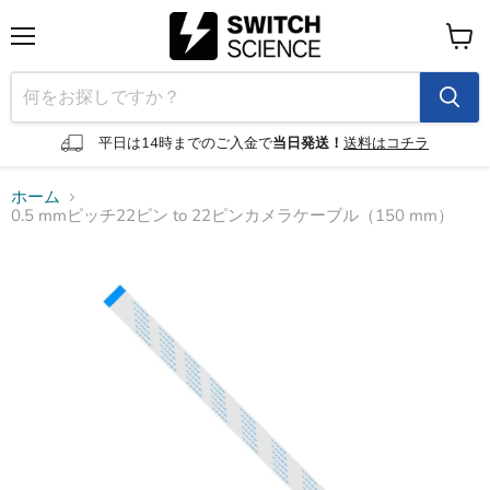
メ
カ
ニ
ー
ュ
ト
ー
を
見
平日は14時までのご入金で
当日発送！
送料はコチラ
る
ホーム
0.5 mmピッチ22ピン to 22ピンカメラケーブル（150 mm）