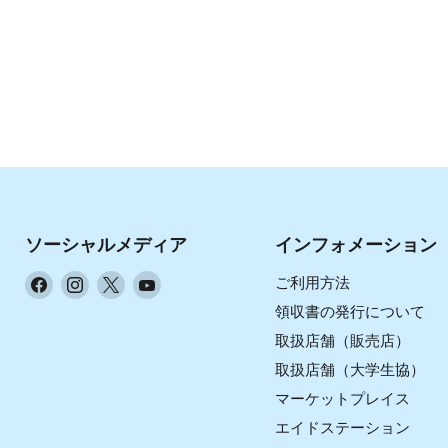
ソーシャルメディア
インフォメーション
Facebook
Instagram
X
YouTube
ご利用方法
で
で
で
で
領収書の発行について
見
見
見
見
取扱店舗（販売店）
つ
つ
つ
つ
取扱店舗（大学生協）
け
け
け
け
マーケットプレイス
て
て
て
て
く
く
く
く
エイドステーション