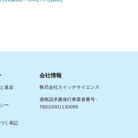
 Breakout - BMI270 (Qwiic)
ー
会社情報
と返金
株式会社スイッチサイエンス
適格請求書発行事業者番号：
シー
T6010001130095
づく表記