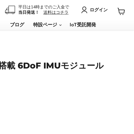
平日は14時までのご入金で
ログイン
当日発送！
送料はコチラ
カ
ー
リ
ブログ
特設ページ
IoT受託開発
ト
を
見
る
270搭載 6DoF IMUモジュール