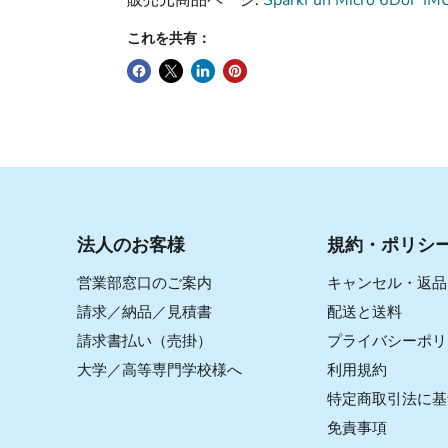
販売元商品ページ:
SparkFun Micro 6DoF IMU
これを共有：
法人のお客様
規約・ポリシ
営業部窓口のご案内
キャンセル・返品
請求／納品／見積書
配送と送料
請求書払い（売掛）
プライバシーポリ
大学／高等専門学校様へ
利用規約
特定商取引法に基
免責事項