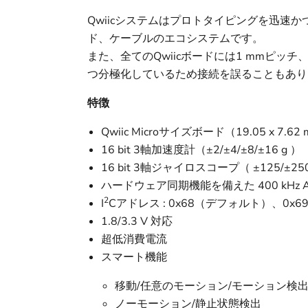
Qwiicシステムはプロトタイピングを迅速か
ド、ケーブルのエコシステムです。
また、全てのQwiicボードには1 mmピッ
つ分極化しているため接続を誤ることもあり
特徴
Qwiic Microサイズボード（19.05 x 7.62
16 bit 3軸加速度計（±2/±4/±8/±16 g ）
16 bit 3軸ジャイロスコープ（ ±125/±250/
ハードウェア同期機能を備えた 400 kHz
2
I
Cアドレス : 0x68（デフォルト）、0x6
1.8/3.3 V 対応
超低消費電流
スマート機能
移動/任意のモーション/モーション検
ノーモーション/静止状態検出