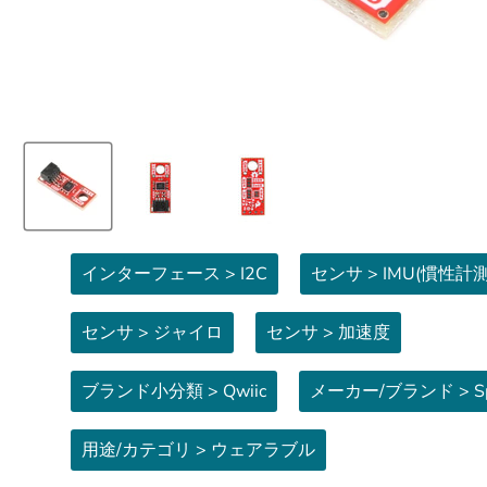
インターフェース > I2C
センサ > IMU(慣性計
センサ > ジャイロ
センサ > 加速度
ブランド小分類 > Qwiic
メーカー/ブランド > Sp
用途/カテゴリ > ウェアラブル