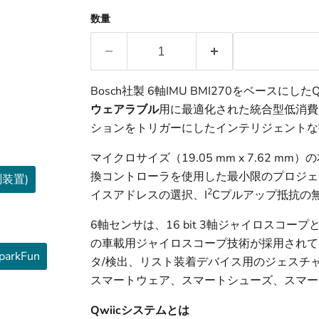
数量
Bosch社製 6軸IMU BMI270をベースに
ウェアラブル
用に最適化された統合型低消費
ションをトリガーにしたインテリジェントな
マイクロサイズ（19.05 mm x 7.62 
換コントローラを使用した最小限のプロジェ
測装置)
2
イスアドレスの選択、I
Cプルアップ抵抗の
6軸センサは、16 bit 3軸ジャイロスコープと
の車載用ジャイロスコープ技術が採用されてい
arkFun
タ/検出、リスト装着デバイス用のジェスチャ
スマートウェア、スマートシューズ、スマー
Qwiicシステムとは