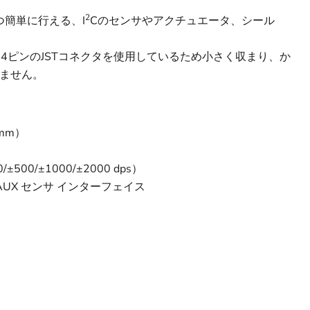
2
つ簡単に行える、I
Cのセンサやアクチュエータ、シール
チ、4ピンのJSTコネクタを使用しているため小さく収まり、か
ません。
 mm）
±500/±1000/±2000 dps）
 AUX センサ インターフェイス
9
出