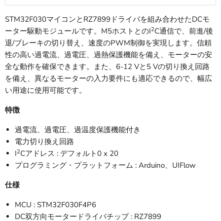
STM32F030マイコンとRZ7899ドライバを組み合わせたDCモ
2
ーター駆動モジュールです。M5ホストとのI
C通信で、前進/後
退/ブレーキの切り替え、速度のPWM制御を実現します。信頼
性の高い過電流、過電圧、過熱保護機能を備え、モーターの安
全な動作を確保できます。また、6-12 Vと5 Vの切り換え回路
を備え、異なるモーターの入力要件にも適応できるので、幅広
い用途に使用可能です。
特徴
過電流、過電圧、過温度保護機能付き
電力切り換え回路
2
I
Cアドレス : デフォルト0 x 20
プログラミング・プラットフォーム : Arduino、UIFlow
仕様
MCU : STM32F030F4P6
DC双方向モータードライバチップ : RZ7899