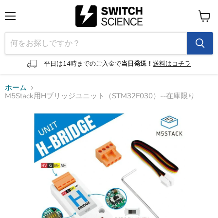
メ
カ
ニ
ー
ュ
ト
ー
を
見
平日は14時までのご入金で
当日発送！
送料はコチラ
る
ホーム
M5Stack用Hブリッジユニット（STM32F030）--在庫限り