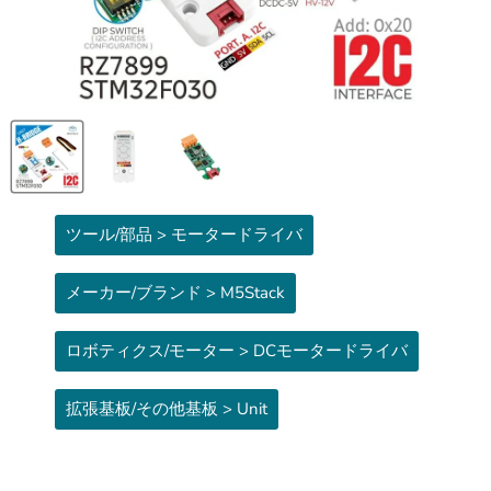
ツール/部品 > モータードライバ
メーカー/ブランド > M5Stack
ロボティクス/モーター > DCモータードライバ
拡張基板/その他基板 > Unit