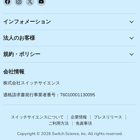
Facebook
Instagram
X
YouTube
で
で
で
で
見
見
見
見
つ
つ
つ
つ
インフォメーション
け
け
け
け
て
て
て
て
法人のお客様
く
く
く
く
だ
だ
だ
だ
規約・ポリシー
さ
さ
さ
さ
い
い
い
い
会社情報
株式会社スイッチサイエンス
適格請求書発行事業者番号：T6010001130095
スイッチサイエンスについて
企業情報
プレスリリース
ご利用方法
免責事項
Copyright © 2026 Switch Science, Inc. All rights reserved.