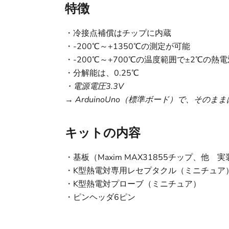
特徴
・冷接点補償はチップに内蔵
・-200℃～+1350℃の測定が可能
・-200℃～+700℃の温度範囲で±2℃の熱
・分解能は、0.25℃
・電源電圧3.3V
→
ArduinoUno（標準ボード）で、そのま
キットの内容
・基板（Maxim MAX31855チップ、他 
・K型熱電対専用レセプタクル（ミニチュア
・K型熱電対プローブ（ミニチュア）
・ピンヘッダ6ピン