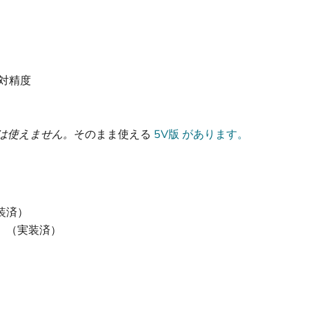
電対精度
まは使えません。
そのまま使える
5V版 があります。
実装済）
）（実装済）