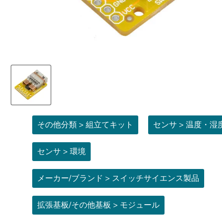
その他分類 > 組立てキット
センサ > 温度・湿
センサ > 環境
メーカー/ブランド > スイッチサイエンス製品
拡張基板/その他基板 > モジュール