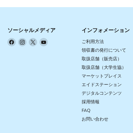
ソーシャルメディア
インフォメーション
Facebook
Instagram
X
YouTube
ご利用方法
で
で
で
で
領収書の発行について
見
見
見
見
取扱店舗（販売店）
つ
つ
つ
つ
取扱店舗（大学生協）
け
け
け
け
マーケットプレイス
て
て
て
て
く
く
く
く
エイドステーション
だ
だ
だ
だ
デジタルコンテンツ
さ
さ
さ
さ
採用情報
い
い
い
い
FAQ
お問い合わせ