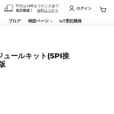
平日は14時までのご入金で
ログイン
当日発送！
送料はコチラ
カ
ー
リ
ブログ
特設ページ
IoT受託開発
ト
を
見
る
ュールキット(SPI接
V版