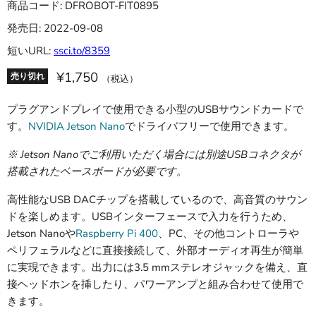
商品コード: DFROBOT-FIT0895
発売日: 2022-09-08
短いURL:
ssci.to/8359
¥1,750
売り切れ
（税込）
プラグアンドプレイで使用できる小型のUSBサウンドカードで
す。
NVIDIA Jetson Nano
でドライバフリーで使用できます。
※ Jetson Nanoでご利用いただく場合には別途USBコネクタが
搭載されたベースボードが必要です。
高性能なUSB DACチップを搭載しているので、高音質のサウン
ドを楽しめます。USBインターフェースで入力を行うため、
Jetson Nanoや
Raspberry Pi 400
、PC、その他コントローラや
ペリフェラルなどに直接接続して、外部オーディオ再生が簡単
に実現できます。出力には3.5 mmステレオジャックを備え、直
接ヘッドホンを挿したり、パワーアンプと組み合わせて使用で
きます。