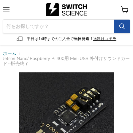
メ
カ
ニ
ー
ュ
ト
ー
を
見
平日は14時までのご入金で
当日発送！
送料はコチラ
る
ホーム
Jetson Nano/ Raspberry Pi 400用 Mini USB 外付けサウンドカー
ド--販売終了