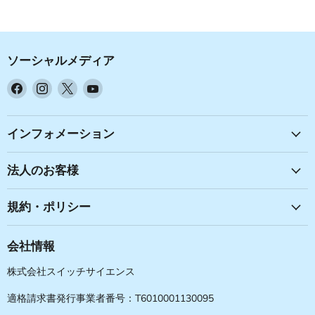
ソーシャルメディア
Facebook
Instagram
X
YouTube
で
で
で
で
見
見
見
見
つ
つ
つ
つ
インフォメーション
け
け
け
け
て
て
て
て
法人のお客様
く
く
く
く
だ
だ
だ
だ
規約・ポリシー
さ
さ
さ
さ
い
い
い
い
会社情報
株式会社スイッチサイエンス
適格請求書発行事業者番号：T6010001130095