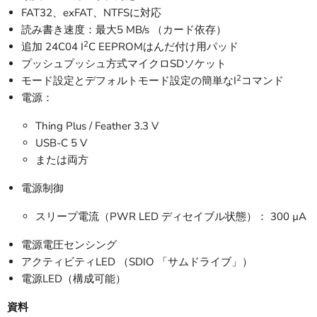
FAT32、exFAT、NTFSに対応
読み書き速度：最大5 MB/s （カード依存）
2
追加 24C04 I
C EEPROMはんだ付け用パッド
プッシュプッシュ方式マイクロSDソケット
2
モード設定とデフォルトモード設定の簡単なI
コマンド
電源：
Thing Plus / Feather 3.3 V
USB-C 5 V
または両方
電源制御
スリープ電流（PWR LED ディセイブル状態）： 300 µA
電源電圧センシング
アクティビティLED （SDIO 「サムドライブ」）
電源LED（構成可能）
資料