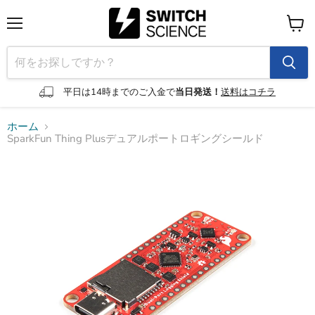
メ
カ
ニ
ー
ュ
ト
ー
を
見
平日は14時までのご入金で
当日発送！
送料はコチラ
る
ホーム
SparkFun Thing Plusデュアルポートロギングシールド