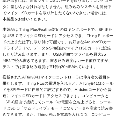
読み出すには、通常マイクロSDカードを取り出してコンピュー
タに差し込まなければなりません。組み込みシステムを開発中
でマイクロSDカードを取り外したくない/できない場合には、
本製品をお使いください。
本製品は Thing Plus/Feather対応のロギングボードで、SPIまた
はUSB-CでマイクロSDカードにアクセスでき、 Thing Plusボー
ドの上または下に取り付け可能です。お好きなArduinoSDカー
ドライブラリで、データをSPI経由でマイクロSDカードに記録
したり読み出せます。また、USB-経由でファイルを最大35
MB/sで読み書きできます。書き込み速度はカード依存ですが、
テストでは書き込み速度は常時約20MB/s出ています。
搭載されたATtiny841マイクロコントローラは仲介者の役目を
果たします。Thing Plusの電源を入れると、ATtiny841はシール
ドをSPIモードに自動的に設定するので、Arduinoコードから普
通にマイクロSDカードにアクセスできます。コンピュータと
USB-C経由で接続してシールドの電源を立ち上げると、シール
ドはSDIO「サムドライブ」モードになりデータを高速で読み書
きできます。また、Thing Plusを電源を入れつつ、コンピュー