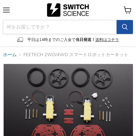
メ
カ
ニ
ー
ュ
ト
ー
を
見
平日は14時までのご入金で
当日発送！
送料はコチラ
る
ホーム
FEETECH 2WD/4WD スマートロボットカーキット