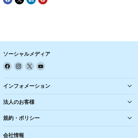
ソーシャルメディア
Facebook
Instagram
X
YouTube
で
で
で
で
見
見
見
見
つ
つ
つ
つ
インフォメーション
け
け
け
け
て
て
て
て
法人のお客様
く
く
く
く
だ
だ
だ
だ
規約・ポリシー
さ
さ
さ
さ
い
い
い
い
会社情報