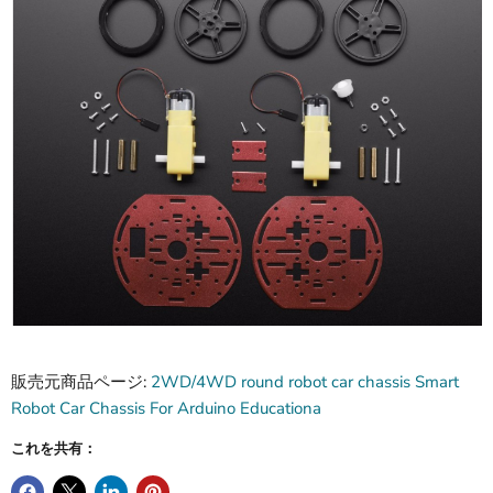
販売元商品ページ:
2WD/4WD round robot car chassis Smart
Robot Car Chassis For Arduino Educationa
これを共有：