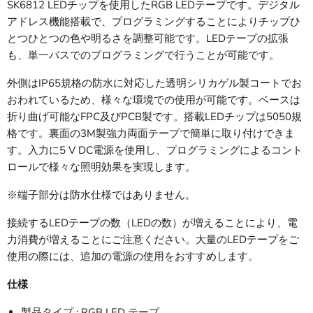
SK6812 LEDチップを使用したRGB LEDテープです。デジタル
アドレス機能搭載で、プログラミングすることによりチップひ
とつひとつの色や明るさを調整可能です。LEDテープの拡張
も、単一バスでのプログラミングで行うことが可能です。
外側はIP65規格の防水に対応した透明シリカゲル製コートでお
おわれているため、様々な環境での使用が可能です。ベースは
折り曲げ可能なFPC及びPCB製です。搭載LEDチップは5050規
格です。裏面の3M製強力両面テープで簡単に取り付けできま
す。入力に5 V DC電源を使用し、プログラミングによるコント
ロールで様々な照明効果を実現します。
※端子部分は防水仕様ではありません。
接続するLEDテープの数（LEDの数）が増えることにより、電
力消費が増えることにご注意ください。大量のLEDテープをご
使用の際には、追加の電源の使用をおすすめします。
仕様
製品タイプ : RGB LED テープ