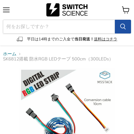
メ
カ
ニ
ー
ュ
ト
ー
を
見
平日は14時までのご入金で
当日発送！
送料はコチラ
る
ホーム
SK6812搭載 防水RGB LEDテープ 500cm（300LEDs）