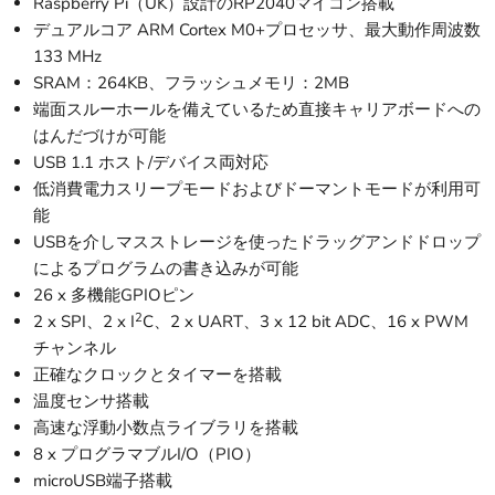
Raspberry Pi（UK）設計のRP2040マイコン搭載
デュアルコア ARM Cortex M0+プロセッサ、最大動作周波数
133 MHz
SRAM：264KB、フラッシュメモリ：2MB
端面スルーホールを備えているため直接キャリアボードへの
はんだづけが可能
USB 1.1 ホスト/デバイス両対応
低消費電力スリープモードおよびドーマントモードが利用可
能
USBを介しマスストレージを使ったドラッグアンドドロップ
によるプログラムの書き込みが可能
26 x 多機能GPIOピン
2
2 x SPI、2 x I
C、2 x UART、3 x 12 bit ADC、16 x PWM
チャンネル
正確なクロックとタイマーを搭載
温度センサ搭載
高速な浮動小数点ライブラリを搭載
8 x プログラマブルI/O（PIO）
microUSB端子搭載