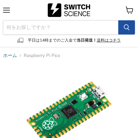
メ
カ
ニ
ー
ュ
ト
ー
を
見
平日は14時までのご入金で
当日発送！
送料はコチラ
る
ホーム
Raspberry Pi Pico