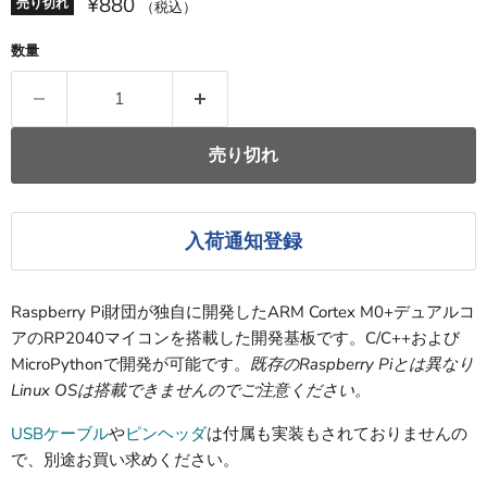
¥880
売り切れ
（税込）
数量
売り切れ
入荷通知登録
Raspberry Pi財団が独自に開発したARM Cortex M0+デュアルコ
アのRP2040マイコンを搭載した開発基板です。C/C++および
MicroPythonで開発が可能です。
既存のRaspberry Piとは異なり
Linux OSは搭載できませんのでご注意ください。
USBケーブル
や
ピンヘッダ
は付属も実装もされておりませんの
で、別途お買い求めください。