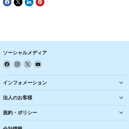
ソーシャルメディア
Facebook
Instagram
X
YouTube
で
で
で
で
見
見
見
見
つ
つ
つ
つ
インフォメーション
け
け
け
け
て
て
て
て
法人のお客様
く
く
く
く
だ
だ
だ
だ
規約・ポリシー
さ
さ
さ
さ
い
い
い
い
会社情報