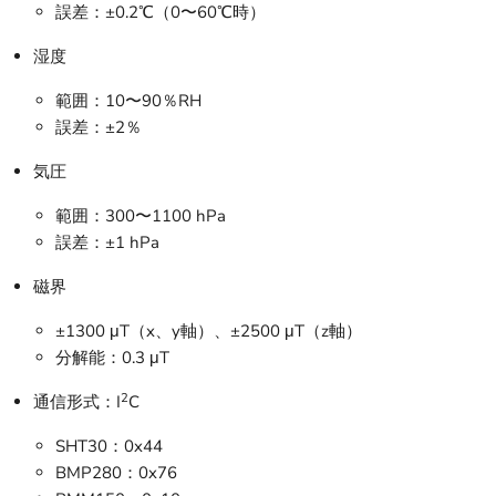
誤差：±0.2℃（0〜60℃時）
湿度
範囲：10〜90％RH
誤差：±2％
気圧
範囲：300〜1100 hPa
誤差：±1 hPa
磁界
±1300 μT（x、y軸）、±2500 μT（z軸）
分解能：0.3 μT
2
通信形式：I
C
SHT30：0x44
BMP280：0x76