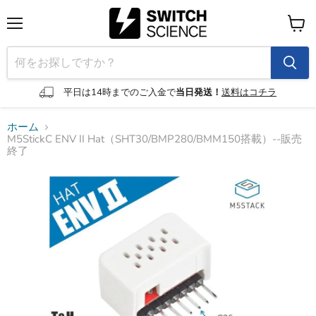
メ
カ
ニ
ー
ュ
ト
ー
を
見
平日は14時までのご入金で
当日発送！
送料はコチラ
る
ホーム
M5StickC ENV II Hat（SHT30/BMP280/BMM150搭載）--販売
終了