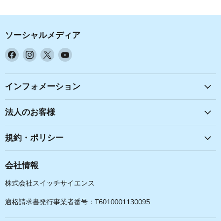
ソーシャルメディア
Facebook
Instagram
X
YouTube
で
で
で
で
見
見
見
見
つ
つ
つ
つ
インフォメーション
け
け
け
け
て
て
て
て
法人のお客様
く
く
く
く
だ
だ
だ
だ
規約・ポリシー
さ
さ
さ
さ
い
い
い
い
会社情報
株式会社スイッチサイエンス
適格請求書発行事業者番号：T6010001130095