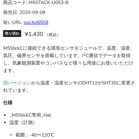
商品コード: M5STACK-U053-B
発売日: 2020-09-09
短いURL:
ssci.to/6559
¥1,430
売り切れ
（税込）
M5StickCに接続できる環境センサモジュールで、温度、湿度、
2
気圧、磁界センサを搭載しています。I
C通信でデータを取得
し、気象観測装置やコンパスなど様々な用途にお使いいただけ
ます。
旧バージョン
から温度・湿度センサのDHT12がSHT30に変更さ
れています。
仕様
_M5StickC専用_Hat
温度（計測）
範囲：-40〜120℃