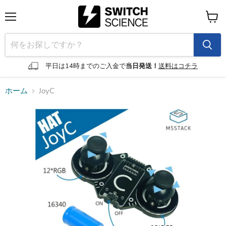
メ
カ
ニ
ー
ュ
ト
ー
を
見
平日は14時までのご入金で
当日発送！
送料はコチラ
る
ホーム
JoyC