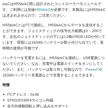
JoyCはM5StickC用に設計されたコントローラーモジュールで
す。ご利用には別途
M5StickC
が必要です。本製品にはM5StickC
は
含まれません
ので、ご注意ください。
2
M5StickCとはI
Cで接続し、M5StickCからデータを送信するこ
とができます。ジョイスティックの信号出力範囲は0 ~ 200で
す。左右のジョイスティックの下には12個のRGB LEDが付いて
います。背面には16340バッテリーが取り付けられていて、長
時間の使用が可能です。
バッテリーを充電するには、M5StickCを接続し、USB電源につ
ないでください。なお、充電中は電源スイッチをオンにしてく
ださい。また、バッテリーは取り外し可能なので、
PowerC
や
16340バッテリー充電器などで充電することもできます。
特徴
2
I
Cアドレス：0x38
STM32F030F4マイコン内蔵
全方向移動回転と押し込みをサポート