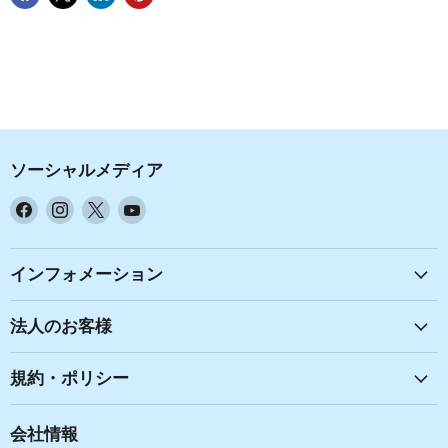
ソーシャルメディア
Facebook
Instagram
X
YouTube
で
で
で
で
見
見
見
見
つ
つ
つ
つ
インフォメーション
け
け
け
け
て
て
て
て
法人のお客様
く
く
く
く
だ
だ
だ
だ
規約・ポリシー
さ
さ
さ
さ
い
い
い
い
会社情報