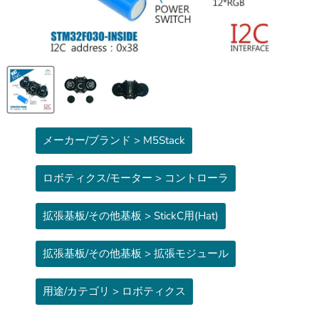
メーカー/ブランド > M5Stack
ロボティクス/モーター > コントローラ
拡張基板/その他基板 > StickC用(Hat)
拡張基板/その他基板 > 拡張モジュール
用途/カテゴリ > ロボティクス