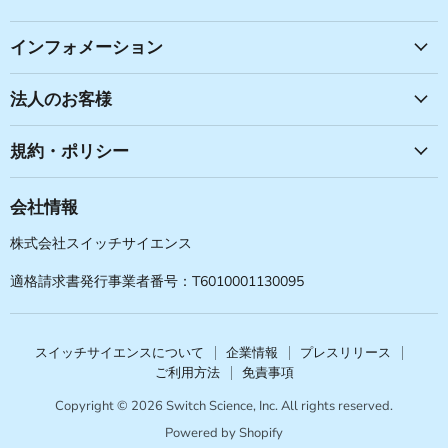
で
で
で
で
見
見
見
見
つ
つ
つ
つ
インフォメーション
け
け
け
け
て
て
て
て
法人のお客様
く
く
く
く
だ
だ
だ
だ
規約・ポリシー
さ
さ
さ
さ
い
い
い
い
会社情報
株式会社スイッチサイエンス
適格請求書発行事業者番号：T6010001130095
スイッチサイエンスについて
企業情報
プレスリリース
ご利用方法
免責事項
Copyright © 2026 Switch Science, Inc. All rights reserved.
Powered by Shopify