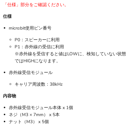
「仕様」部分をご確認ください。
仕様
micro:bit使用ピン番号
P0：スピーカーに利用
P1：赤外線の受信に利用
※赤外線を受信すると値はLOWに、検知していない状態
ではHIGHになります。
赤外線受信モジュール
キャリア周波数：38kHz
内容物
赤外線受信モジュール本体 x 1個
ネジ（M3 × 7mm） x 5本
ナット（M3） x 5個