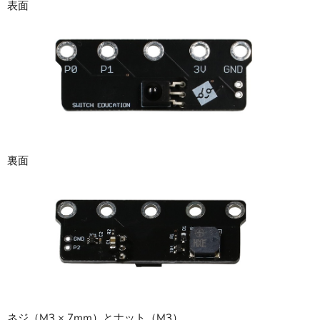
表面
裏面
ネジ（M3 × 7mm）とナット（M3）