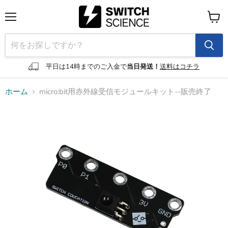
メ
カ
ニ
ー
ュ
ト
ー
を
見
平日は14時までのご入金で
当日発送！
送料はコチラ
る
ホーム
micro:bit用赤外線受信モジュールキット--販売終了