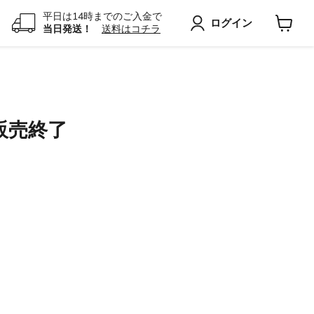
平日は14時までのご入金で
ログイン
当日発送！
送料はコチラ
カ
ー
ト
を
見
る
-販売終了