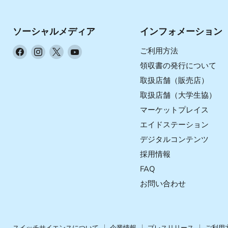
ソーシャルメディア
インフォメーション
Facebook
Instagram
X
YouTube
ご利用方法
で
で
で
で
領収書の発行について
見
見
見
見
取扱店舗（販売店）
つ
つ
つ
つ
取扱店舗（大学生協）
け
け
け
け
マーケットプレイス
て
て
て
て
く
く
く
く
エイドステーション
だ
だ
だ
だ
デジタルコンテンツ
さ
さ
さ
さ
採用情報
い
い
い
い
FAQ
お問い合わせ