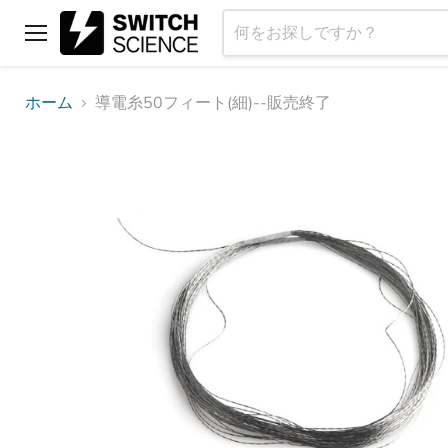
メ
ニ
ュ
ホーム
導電糸50フィート(細)--販売終了
ー