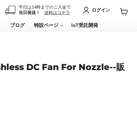
平日は14時までのご入金で
ログイン
当日発送！
送料はコチラ
カ
ー
リ
ブログ
特設ページ
IoT受託開発
ト
を
見
る
s DC Fan For Nozzle--販