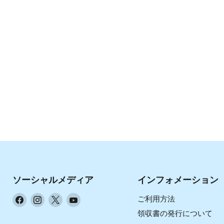
ソーシャルメディア
インフォメーション
Facebook
Instagram
X
YouTube
ご利用方法
で
で
で
で
領収書の発行について
見
見
見
見