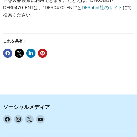
ドを製品検索に利用できます。たとえば、DFROBOT-
DFR0470-ENTは、”DFR0470-ENT”と
DFRobot社のサイト
にて
検索ください。
これを共有：
ソーシャルメディア
Facebook
Instagram
X
YouTube
で
で
で
で
見
見
見
見