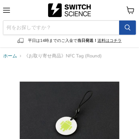
メ
カ
ニ
ー
ュ
ト
ー
を
見
平日は14時までのご入金で
当日発送！
送料はコチラ
る
ホーム
《お取り寄せ商品》NFC Tag (Round)