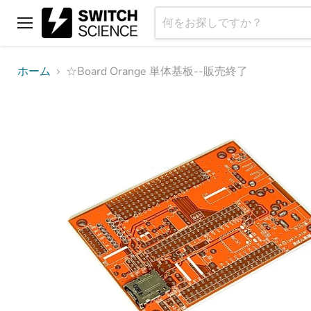
メ
ニ
ュ
ホーム
☆Board Orange 単体基板--販売終了
ー