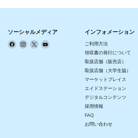
ソーシャルメディア
インフォメーション
Facebook
Instagram
X
YouTube
ご利用方法
で
で
で
で
領収書の発行について
見
見
見
見
取扱店舗（販売店）
つ
つ
つ
つ
取扱店舗（大学生協）
け
け
け
け
マーケットプレイス
て
て
て
て
く
く
く
く
エイドステーション
だ
だ
だ
だ
デジタルコンテンツ
さ
さ
さ
さ
採用情報
い
い
い
い
FAQ
お問い合わせ