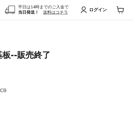
平日は14時までのご入金で
ログイン
当日発送！
送料はコチラ
カ
ー
ト
を
見
る
体基板--販売終了
PCB