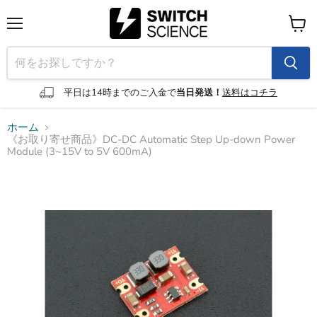
メ
カ
ニ
ー
ュ
ト
ー
を
見
平日は14時までのご入金で
当日発送！
送料はコチラ
る
ホーム
《お取り寄せ商品》DC-DC Automatic Step Up-down Power
Module (3~15V to 5V 600mA)