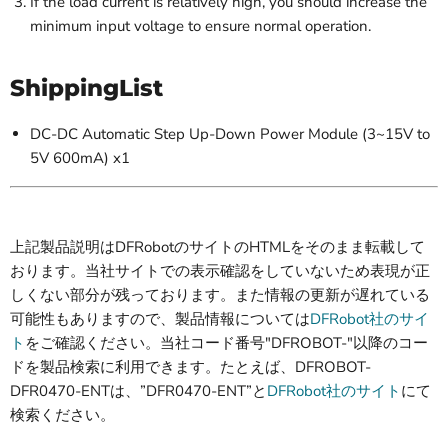
If the load current is relatively high, you should increase the
minimum input voltage to ensure normal operation.
ShippingList
DC-DC Automatic Step Up-Down Power Module (3~15V to
5V 600mA) x1
上記製品説明はDFRobotのサイトのHTMLをそのまま転載して
おります。当社サイトでの表示確認をしていないため表現が正
しくない部分が残っております。また情報の更新が遅れている
可能性もありますので、製品情報については
DFRobot社のサイ
ト
をご確認ください。当社コード番号"DFROBOT-"以降のコー
ドを製品検索に利用できます。たとえば、DFROBOT-
DFR0470-ENTは、”DFR0470-ENT”と
DFRobot社のサイト
にて
検索ください。