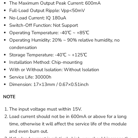
The Maximum Output Peak Current: 600mA
Full-Load Output Ripple: Vpp<50mV
No-Load Current: IQ 180uA
Switch-Off Function: Not Support
Operating Temperature: -40℃ ~ +85℃
Operating Humidity: 20% ~ 90% relative humidity, no
condensation
Storage Temperature: -40℃ ~ +125℃
Installation Method: Chip-mounting
With or Without Isolation: Without Isolation
Service Life: 30000h
Dimension: 17×13mm / 0.67×0.51inch
NOTE
The input voltage must within 15V.
Load current should not be in 600mA or above for a long
time, otherwise it will affect the service life of the module
and even burn out.