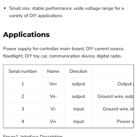
Small size, stable performance, wide voltage range for a
variety of DIY applications
Applications
Power supply for controller main-board, DIY current source,
floodlight, DIY toy car, communication device, digital radio.
Serial number
Name
Direction
1
Vo+
output
Output po
2
Vo-
output
Ground wire, output
3
Vi-
input
Ground wire, link
4
Vi+
input
Power sup
Figure1. Interface Description