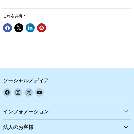
これを共有：
ソーシャルメディア
Facebook
Instagram
X
YouTube
で
で
で
で
見
見
見
見
つ
つ
つ
つ
インフォメーション
け
け
け
け
て
て
て
て
法人のお客様
く
く
く
く