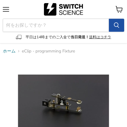
メ
カ
ニ
ー
ュ
ト
ー
を
見
平日は14時までのご入金で
当日発送！
送料はコチラ
る
ホーム
eClip - programming Fixture