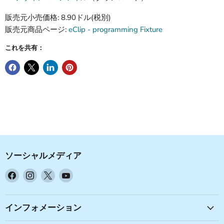
販売元小売価格: 8.90ドル(税別)
販売元商品ページ:
eClip - programming Fixture
これを共有：
ソーシャルメディア
Facebook
Instagram
X
YouTube
で
で
で
で
見
見
見
見
つ
つ
つ
つ
インフォメーション
け
け
け
け