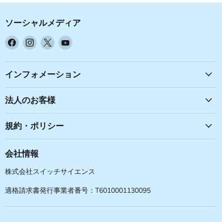
ソーシャルメディア
Facebook
Instagram
X
YouTube
で
で
で
で
見
見
見
見
つ
つ
つ
つ
インフォメーション
け
け
け
け
て
て
て
て
法人のお客様
く
く
く
く
だ
だ
だ
だ
規約・ポリシー
さ
さ
さ
さ
い
い
い
い
会社情報
株式会社スイッチサイエンス
適格請求書発行事業者番号：T6010001130095