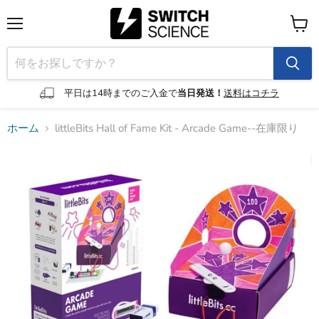
メ
カ
ニ
ー
ュ
ト
ー
を
見
平日は14時までのご入金で
当日発送！
送料はコチラ
る
ホーム
littleBits Hall of Fame Kit - Arcade Game--在庫限り