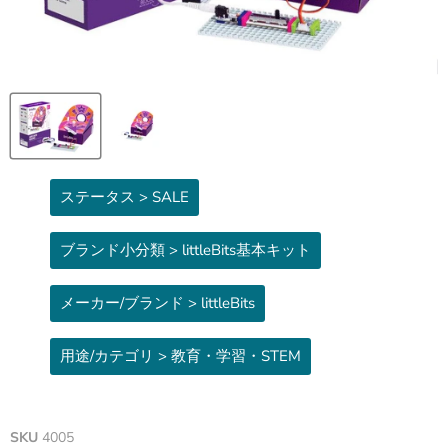
ステータス > SALE
ブランド小分類 > littleBits基本キット
メーカー/ブランド > littleBits
用途/カテゴリ > 教育・学習・STEM
SKU
4005