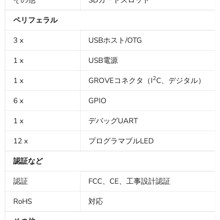
ペリフェラル
3 x
USBホスト/OTG
1 x
USB電源
2
1 x
GROVEコネクタ（I
C、デジタル）
6 x
GPIO
1 x
デバッグUART
12 x
プログラマブルLED
認証など
認証
FCC、CE、工事設計認証
RoHS
対応