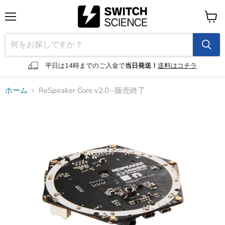
メ
カ
ニ
ー
ュ
ト
ー
を
見
平日は14時までのご入金で
当日発送！
送料はコチラ
る
ホーム
ReSpeaker Core v2.0--販売終了