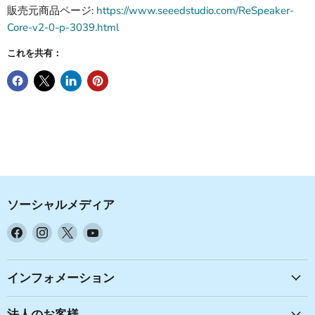
販売元商品ページ:
https://www.seeedstudio.com/ReSpeaker-
Core-v2-0-p-3039.html
これを共有：
ソーシャルメディア
Facebook
Instagram
X
YouTube
で
で
で
で
見
見
見
見
つ
つ
つ
つ
インフォメーション
け
け
け
け
て
て
て
て
法人のお客様