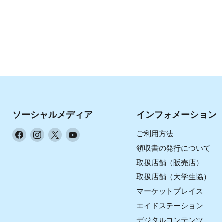
ソーシャルメディア
インフォメーション
Facebook
Instagram
X
YouTube
ご利用方法
で
で
で
で
領収書の発行について
見
見
見
見
取扱店舗（販売店）
つ
つ
つ
つ
取扱店舗（大学生協）
け
け
け
け
マーケットプレイス
て
て
て
て
く
く
く
く
エイドステーション
だ
だ
だ
だ
デジタルコンテンツ