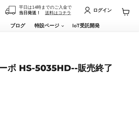
平日は14時までのご入金で
ログイン
当日発送！
送料はコチラ
カ
ー
リ
ブログ
特設ページ
IoT受託開発
ト
を
見
る
ボ HS-5035HD--販売終了