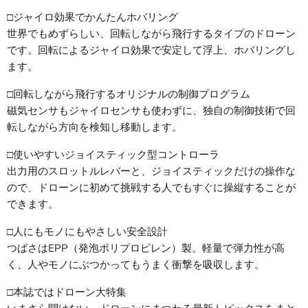
□ジャイロ効果でかんたんホバリング
世界でもめずらしい、回転しながら飛行するタイプのドローン
です。回転によるジャイロ効果で安定して浮上、ホバリングし
ます。
□回転しながら飛行するオリジナルの制御プログラム
磁気センサもジャイロセンサも使わずに、独自の制御技術で回
転しながら方向を検知し移動します。
□使いやすいジョイスティック型コントローラ
出力用のスロットルレバーと、ジョイスティックだけの操作な
ので、ドローンに初めて挑戦する人でもすぐに操縦することが
できます。
□人にもモノにもやさしい安全設計
つばさはEPP（発泡ポリプロピレン）製。軽量で弾力性が高
く、人やモノにぶつかってもうまく衝撃を吸収します。
□本誌ではドローン大特集