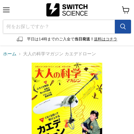
メ
カ
ニ
ー
ュ
ト
ー
を
見
平日は14時までのご入金で
当日発送！
送料はコチラ
る
ホーム
大人の科学マガジン カエデドローン